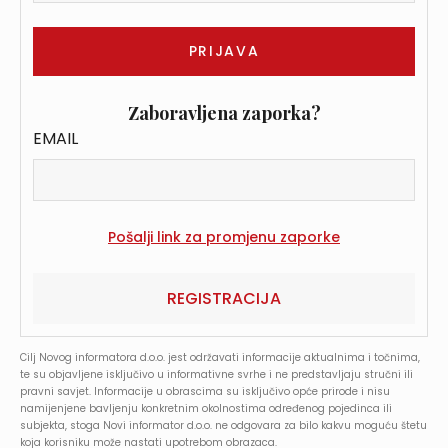
Zaboravljena zaporka?
EMAIL
REGISTRACIJA
Cilj Novog informatora d.o.o. jest održavati informacije aktualnima i točnima,
te su objavljene isključivo u informativne svrhe i ne predstavljaju stručni ili
pravni savjet. Informacije u obrascima su isključivo opće prirode i nisu
namijenjene bavljenju konkretnim okolnostima određenog pojedinca ili
subjekta, stoga Novi informator d.o.o. ne odgovara za bilo kakvu moguću štetu
koja korisniku može nastati upotrebom obrazaca.