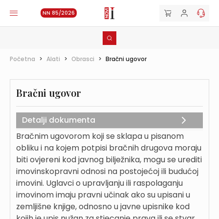
NN 85/2026
Početna
>
Alati
>
Obrasci
>
Bračni ugovor
Bračni ugovor
Detalji dokumenta
Bračnim ugovorom koji se sklapa u pisanom
obliku i na kojem potpisi bračnih drugova moraju
biti ovjereni kod javnog bilježnika, mogu se urediti
imovinskopravni odnosi na postojećoj ili budućoj
imovini. Uglavci o upravljanju ili raspolaganju
imovinom imaju pravni učinak ako su upisani u
zemljišne knjige, odnosno u javne upisnike kod
kojih je upis nužan za stjecanje prava ili se stvar