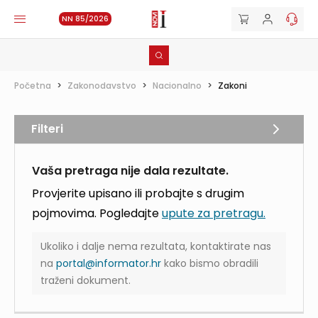
NN 85/2026
Početna
>
Zakonodavstvo
>
Nacionalno
>
Zakoni
Filteri
Vaša pretraga nije dala rezultate.
Provjerite upisano ili probajte s drugim
pojmovima. Pogledajte
upute za pretragu.
Ukoliko i dalje nema rezultata, kontaktirate nas
na
portal@informator.hr
kako bismo obradili
traženi dokument.