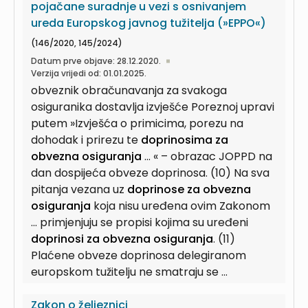
pojačane suradnje u vezi s osnivanjem
ureda Europskog javnog tužitelja (»EPPO«)
(146/2020, 145/2024)
Datum prve objave: 28.12.2020.
Verzija vrijedi od: 01.01.2025.
obveznik obračunavanja za svakoga
osiguranika dostavlja izvješće Poreznoj upravi
putem »Izvješća o primicima, porezu na
dohodak i prirezu te
doprinosima za
obvezna osiguranja
... « – obrazac JOPPD na
dan dospijeća obveze doprinosa. (10) Na sva
pitanja vezana uz
doprinose za obvezna
osiguranja
koja nisu uređena ovim Zakonom
... primjenjuju se propisi kojima su uređeni
doprinosi za obvezna osiguranja
. (11)
Plaćene obveze doprinosa delegiranom
europskom tužitelju ne smatraju se ...
Zakon o željeznici