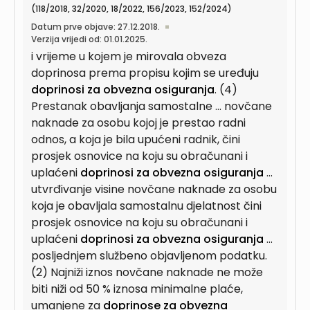
(118/2018, 32/2020, 18/2022, 156/2023, 152/2024)
Datum prve objave: 27.12.2018.
Verzija vrijedi od: 01.01.2025.
i vrijeme u kojem je mirovala obveza
doprinosa prema propisu kojim se uređuju
doprinosi za obvezna osiguranja
. (4)
Prestanak obavljanja samostalne ... novčane
naknade za osobu kojoj je prestao radni
odnos, a koja je bila upućeni radnik, čini
prosjek osnovice na koju su obračunani i
uplaćeni
doprinosi za obvezna osiguranja
...
utvrđivanje visine novčane naknade za osobu
koja je obavljala samostalnu djelatnost čini
prosjek osnovice na koju su obračunani i
uplaćeni
doprinosi za obvezna osiguranja
...
posljednjem službeno objavljenom podatku.
(2) Najniži iznos novčane naknade ne može
biti niži od 50 % iznosa minimalne plaće,
umanjene za
doprinose za obvezna