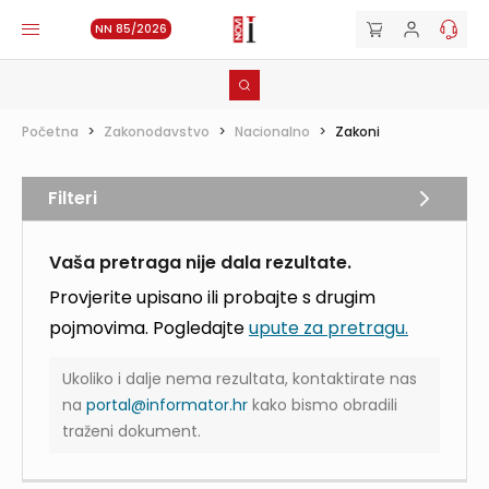
NN 85/2026
Početna
>
Zakonodavstvo
>
Nacionalno
>
Zakoni
Filteri
Vaša pretraga nije dala rezultate.
Provjerite upisano ili probajte s drugim
pojmovima. Pogledajte
upute za pretragu.
Ukoliko i dalje nema rezultata, kontaktirate nas
na
portal@informator.hr
kako bismo obradili
traženi dokument.