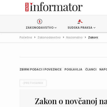
ZAKONODAVSTVO
SUDSKA PRAKSA
Početna
>
Zakonodavstvo
>
Nacionalno
>
Zakoni
ZBIRNI PODACI I POVEZNICE
POGLAVLJA
ČLANCI
NAP
PRETHODNIK
Zakon o novčanoj n