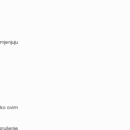
mjenjuju
ako ovim
arušenje