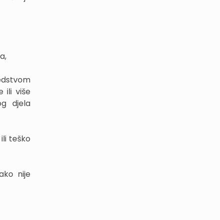
a,
redstvom
ili više
g djela
li teško
ako nije