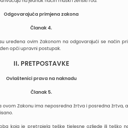
hvaćaju na jednak način muški i ženski rod.
Odgovarajuća primjena zakona
Članak 4.
isu uređena ovim Zakonom na odgovarajući se način pri
đen opći upravni postupak.
II. PRETPOSTAVKE
Ovlaštenici prava na naknadu
Članak 5.
 ovom Zakonu ima neposredna žrtva i posredna žrtva, 
isano.
ba koja je pretrpjela teške tjelesne ozljede ili teško n