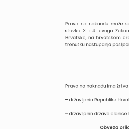
Pravo na naknadu može se 
stavka 3. i 4. ovoga Zako
Hrvatske, na hrvatskom bro
trenutku nastupanja posljed
Pravo na naknadu ima žrtva k
– državljanin Republike Hrvat
– državljanin države članice E
Obveza prij