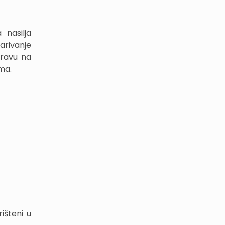
nasilja
arivanje
pravu na
ma.
išteni u