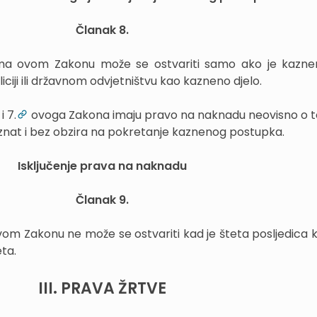
Članak 8.
ma ovom Zakonu može se ostvariti samo ako je kaznen
oliciji ili državnom odvjetništvu kao kazneno djelo.
i 7.
ovoga Zakona imaju pravo na naknadu neovisno o to
oznat i bez obzira na pokretanje kaznenog postupka.
Isključenje prava na naknadu
Članak 9.
m Zakonu ne može se ostvariti kad je šteta posljedica 
eta.
III. PRAVA ŽRTVE