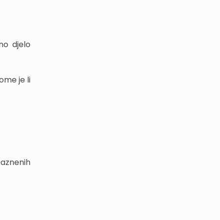
o djelo
me je li
kaznenih