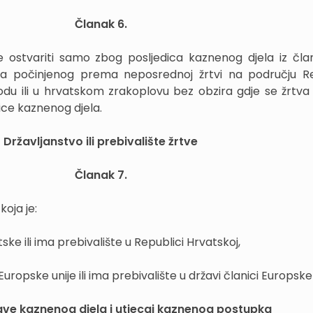
Članak 6.
ostvariti samo zbog posljedica kaznenog djela iz čla
na počinjenog prema neposrednoj žrtvi na području R
du ili u hrvatskom zrakoplovu bez obzira gdje se žrtva 
ice kaznenog djela.
Državljanstvo ili prebivalište žrtve
Članak 7.
oja je:
ske ili ima prebivalište u Republici Hrvatskoj,
uropske unije ili ima prebivalište u državi članici Europske 
ave kaznenog djela i utjecaj kaznenog postupka