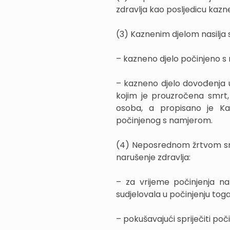
zdravlja kao posljedicu kazne
(3) Kaznenim djelom nasilja 
– kazneno djelo počinjeno s 
– kazneno djelo dovođenja 
kojim je prouzročena smrt, t
osoba, a propisano je K
počinjenog s namjerom.
(4) Neposrednom žrtvom smat
narušenje zdravlja:
– za vrijeme počinjenja na
sudjelovala u počinjenju tog
– pokušavajući spriječiti poč