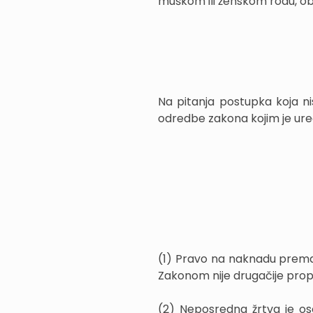
muškom ili ženskom rodu, obu
Na pitanja postupka koja n
odredbe zakona kojim je ure
(1) Pravo na naknadu prema
Zakonom nije drugačije prop
(2) Neposredna žrtva je oso