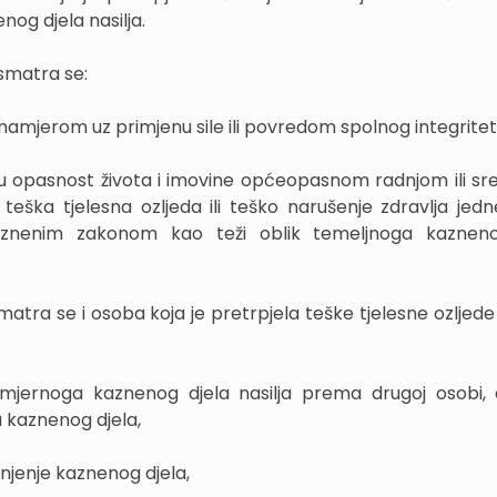
nog djela nasilja.
smatra se:
namjerom uz primjenu sile ili povredom spolnog integritet
u opasnost života i imovine općeopasnom radnjom ili s
eška tjelesna ozljeda ili teško narušenje zdravlja jedne 
aznenim zakonom kao teži oblik temeljnoga kazneno
ra se i osoba koja je pretrpjela teške tjelesne ozljede i
mjernoga kaznenog djela nasilja prema drugoj osobi, 
a kaznenog djela,
injenje kaznenog djela,