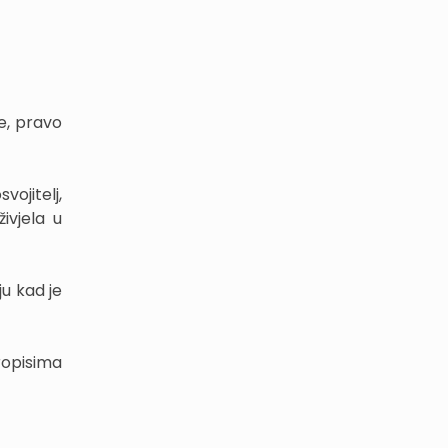
e, pravo
vojitelj,
ivjela u
ju kad je
opisima