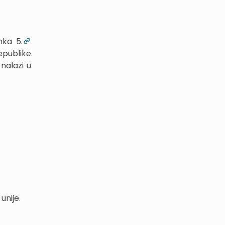
nka 5.
epublike
nalazi u
unije.