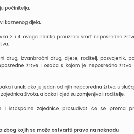
u počinitelja,
vi kaznenog djela.
avka 3. i 4. ovoga članka prouzroči smrt neposredne žrtv
tva.
 drug, izvanbračni drug, dijete, roditelj, posvojenik, pos
posredne žrtve i osoba s kojom je neposredna žrtva ž
 baka i unuk, ako je jedan od njih neposredna žrtva, u sluča
 zajednica života, a baka i djed su zamjenjivali roditelje.
ne i istospolne zajednice prosuđivat će se prema pr
a zbog kojih se može ostvariti pravo na naknadu