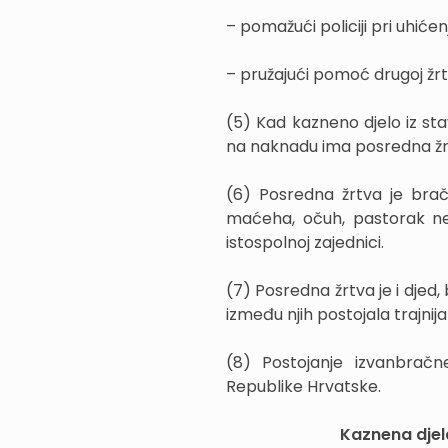
– pomažući policiji pri uhićenj
– pružajući pomoć drugoj žrt
(5) Kad kazneno djelo iz st
na naknadu ima posredna žr
(6) Posredna žrtva je bračni
maćeha, očuh, pastorak ne
istospolnoj zajednici.
(7) Posredna žrtva je i djed,
između njih postojala trajnija
(8) Postojanje izvanbrač
Republike Hrvatske.
Kaznena djel