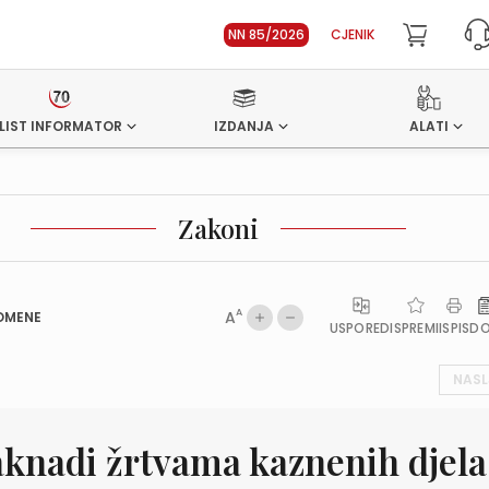
NN 85/2026
CJENIK
LIST INFORMATOR
IZDANJA
ALATI
Zakoni
A
A
OMENE
USPOREDI
SPREMI
ISPIS
D
NASL
aknadi žrtvama kaznenih djela