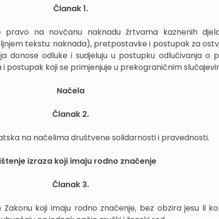
Članak 1.
 pravo na novčanu naknadu žrtvama kaznenih djela 
ljnjem tekstu: naknada), pretpostavke i postupak za ostv
oja donose odluke i sudjeluju u postupku odlučivanja o 
a i postupak koji se primjenjuje u prekograničnim slučajevi
Načela
Članak 2.
tska na načelima društvene solidarnosti i pravednosti.
ištenje izraza koji imaju rodno značenje
Članak 3.
m Zakonu koji imaju rodno značenje, bez obzira jesu li kor