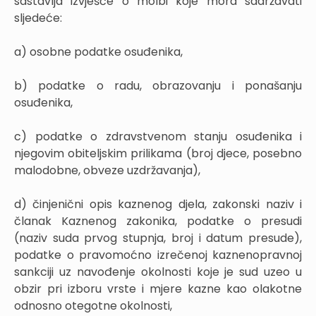
sastavlja izvješće o molbi koje mora sadržavati
sljedeće:
a) osobne podatke osuđenika,
b) podatke o radu, obrazovanju i ponašanju
osuđenika,
c) podatke o zdravstvenom stanju osuđenika i
njegovim obiteljskim prilikama (broj djece, posebno
malodobne, obveze uzdržavanja),
d) činjenični opis kaznenog djela, zakonski naziv i
članak Kaznenog zakonika, podatke o presudi
(naziv suda prvog stupnja, broj i datum presude),
podatke o pravomoćno izrečenoj kaznenopravnoj
sankciji uz navođenje okolnosti koje je sud uzeo u
obzir pri izboru vrste i mjere kazne kao olakotne
odnosno otegotne okolnosti,