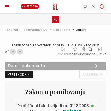
NN 85/2026
Početna
>
Zakonodavstvo
>
Nacionalno
>
Zakoni
ZBIRNI PODACI I POVEZNICE
POGLAVLJA
ČLANCI
NAPOMENE
A
A
USPOREDI
SPREMI
ISPIS
DOC
BILJEŠKE
Detalji dokumenta
PRETHODNIK
NASLJEDNIK
Zakon o pomilovanju
Pročišćeni tekst vrijedi od 01.12.2003.