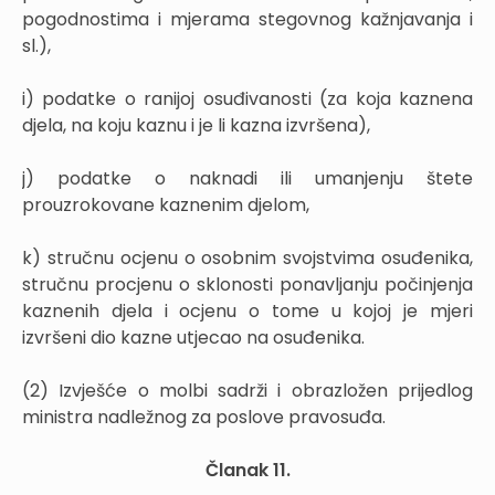
pogodnostima i mjerama stegovnog kažnjavanja i
sl.),
i) podatke o ranijoj osuđivanosti (za koja kaznena
djela, na koju kaznu i je li kazna izvršena),
j) podatke o naknadi ili umanjenju štete
prouzrokovane kaznenim djelom,
k) stručnu ocjenu o osobnim svojstvima osuđenika,
stručnu procjenu o sklonosti ponavljanju počinjenja
kaznenih djela i ocjenu o tome u kojoj je mjeri
izvršeni dio kazne utjecao na osuđenika.
(2) Izvješće o molbi sadrži i obrazložen prijedlog
ministra nadležnog za poslove pravosuđa.
Članak 11.