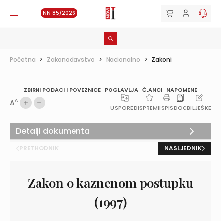
NN 85/2026
Početna
>
Zakonodavstvo
>
Nacionalno
>
Zakoni
ZBIRNI PODACI I POVEZNICE
POGLAVLJA
ČLANCI
NAPOMENE
A
A
USPOREDI
SPREMI
ISPIS
DOC
BILJEŠKE
Detalji dokumenta
PRETHODNIK
NASLJEDNIK
Zakon o kaznenom postupku
(1997)