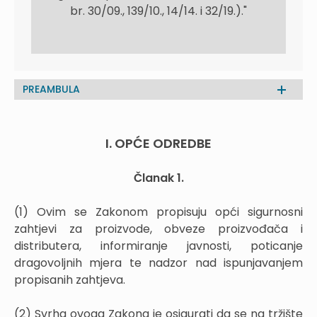
br. 30/09., 139/10., 14/14. i 32/19.)."
PREAMBULA
I. OPĆE ODREDBE
Članak 1.
(1) Ovim se Zakonom propisuju opći sigurnosni
zahtjevi za proizvode, obveze proizvođača i
distributera, informiranje javnosti, poticanje
dragovoljnih mjera te nadzor nad ispunjavanjem
propisanih zahtjeva.
(2) Svrha ovoga Zakona je osigurati da se na tržište