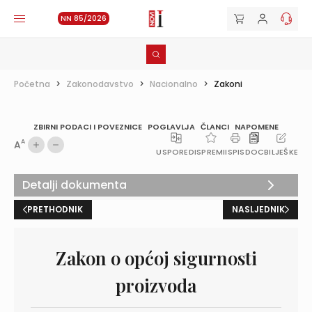
NN 85/2026
Početna
>
Zakonodavstvo
>
Nacionalno
>
Zakoni
ZBIRNI PODACI I POVEZNICE
POGLAVLJA
ČLANCI
NAPOMENE
A
A
USPOREDI
SPREMI
ISPIS
DOC
BILJEŠKE
Detalji dokumenta
PRETHODNIK
NASLJEDNIK
Zakon o općoj sigurnosti
proizvoda