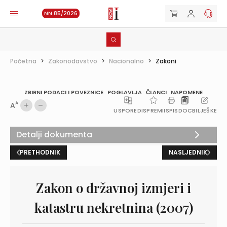
NN 85/2026
Početna
>
Zakonodavstvo
>
Nacionalno
>
Zakoni
ZBIRNI PODACI I POVEZNICE
POGLAVLJA
ČLANCI
NAPOMENE
A
A
USPOREDI
SPREMI
ISPIS
DOC
BILJEŠKE
Detalji dokumenta
PRETHODNIK
NASLJEDNIK
Zakon o državnoj izmjeri i
katastru nekretnina (2007)