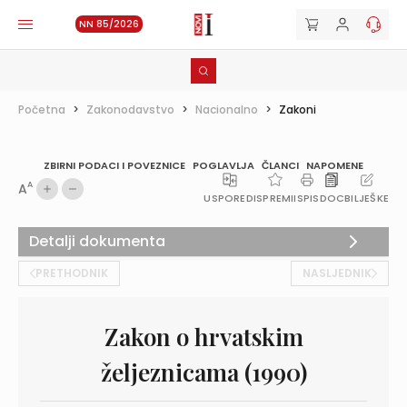
NN 85/2026
Početna
>
Zakonodavstvo
>
Nacionalno
>
Zakoni
ZBIRNI PODACI I POVEZNICE
POGLAVLJA
ČLANCI
NAPOMENE
A
A
USPOREDI
SPREMI
ISPIS
DOC
BILJEŠKE
Detalji dokumenta
PRETHODNIK
NASLJEDNIK
Zakon o hrvatskim
željeznicama (1990)