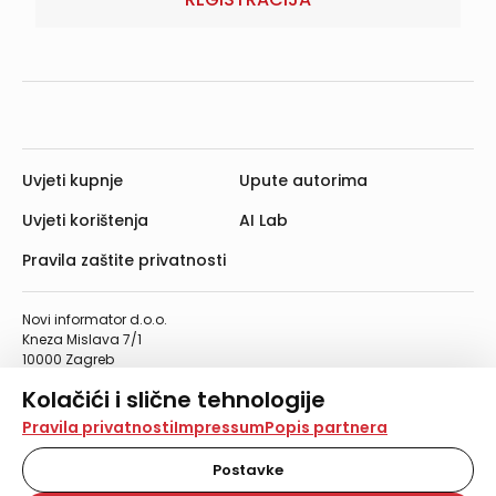
Uvjeti kupnje
Upute autorima
Uvjeti korištenja
AI Lab
Pravila zaštite privatnosti
Novi informator d.o.o.
Kneza Mislava 7/1
10000 Zagreb
Telefon: 01/4555-454
Kolačići i slične tehnologije
Telefaks: 01/4612-553
info@informator.hr
Na našoj web stranici koristimo kolačiće i slične
Pravila privatnosti
Impressum
Popis partnera
tehnologije za pohranu, čitanje i obradu informacija na
vašem uređaju. Time poboljšavamo korisničko iskustvo,
Postavke
PRATITE NAS:
analiziramo promet na stranici te prikazujemo sadržaje i