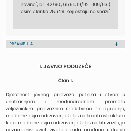
novine", br. 42/90., 61/91., 19/92. i 109/93.)
osim članka 28. i 29. koji ostaju na snazi."
PREAMBULA
I. JAVNO PODUZEĆE
Član 1.
Djelatnost javnog prijevoza putnika i stvari u
unutrašnjem i međunarodnom prometu
željezničkim prijevoznim sredstvima te izgradnja,
modernizacija i održavanje željezničke infrastrukture
kao i modernizacija i održavanje žeIjezničkih vozila, je
nezamjenjiv uvjet života i rada građana i drugih