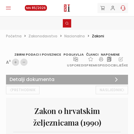
NN 85/2026
Početna
>
Zakonodavstvo
>
Nacionalno
>
Zakoni
ZBIRNI PODACI I POVEZNICE
POGLAVLJA
ČLANCI
NAPOMENE
A
A
USPOREDI
SPREMI
ISPIS
DOC
BILJEŠKE
Detalji dokumenta
PRETHODNIK
NASLJEDNIK
Zakon o hrvatskim
željeznicama (1990)