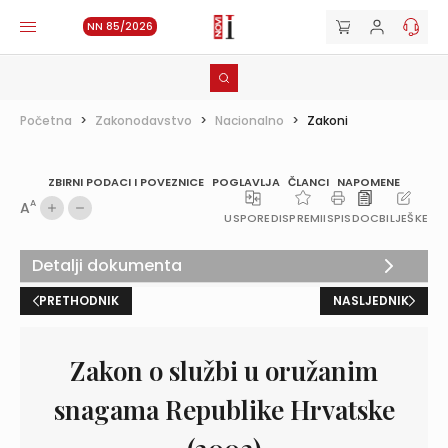
NN 85/2026
Početna
>
Zakonodavstvo
>
Nacionalno
>
Zakoni
ZBIRNI PODACI I POVEZNICE
POGLAVLJA
ČLANCI
NAPOMENE
A
A
USPOREDI
SPREMI
ISPIS
DOC
BILJEŠKE
Detalji dokumenta
PRETHODNIK
NASLJEDNIK
Zakon o službi u oružanim
snagama Republike Hrvatske