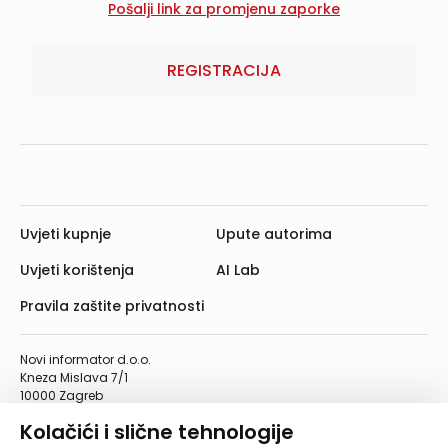
REGISTRACIJA
Uvjeti kupnje
Upute autorima
Uvjeti korištenja
AI Lab
Pravila zaštite privatnosti
Novi informator d.o.o.
Kneza Mislava 7/1
10000 Zagreb
Telefon: 01/4555-454
Kolačići i slične tehnologije
Telefaks: 01/4612-553