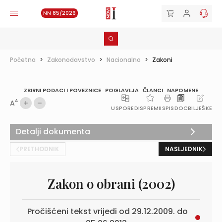
NN 85/2026
Početna
>
Zakonodavstvo
>
Nacionalno
>
Zakoni
ZBIRNI PODACI I POVEZNICE
POGLAVLJA
ČLANCI
NAPOMENE
A
A
USPOREDI
SPREMI
ISPIS
DOC
BILJEŠKE
Detalji dokumenta
PRETHODNIK
NASLJEDNIK
Zakon o obrani (2002)
Pročišćeni tekst vrijedi od 29.12.2009. do