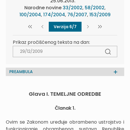
25.06.2013.
Narodne novine
33/2002
,
58/2002
,
100/2004
,
174/2004
,
76/2007
,
153/2009
Verzija 6/7
Prikaz pročišćenog teksta na dan:
PREAMBULA
Glava I. TEMELJNE ODREDBE
Članak 1.
Ovim se Zakonom uređuje obrambeno ustrojstvo i
funkcioniranje obrambenog sustava Republike