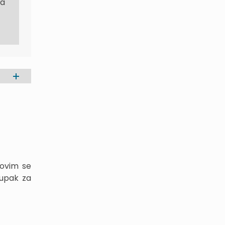
ma
, ovim se
tupak za