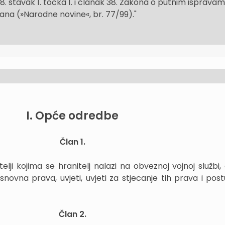
8. stavak 1. točka 1. i članak 38. Zakona o putnim isprava
jana (»Narodne novine«, br. 77/99)."
I.
Opće odredbe
Član 1.
itelji kojima se hranitelj nalazi na obveznoj vojnoj službi
novna prava, uvjeti, uvjeti za stjecanje tih prava i pos
Član 2.