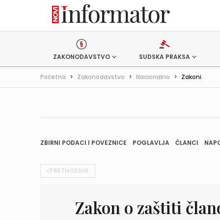
ZAKONODAVSTVO
SUDSKA PRAKSA
Početna
>
Zakonodavstvo
>
Nacionalno
>
Zakoni
ZBIRNI PODACI I POVEZNICE
POGLAVLJA
ČLANCI
NAP
PRETHODNIK
Zakon o zaštiti član