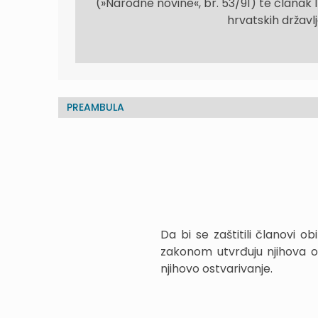
(»Narodne novine«, br. 53/91) te članak 1
hrvatskih državl
PREAMBULA
Da bi se zaštitili članovi ob
zakonom utvrđuju njihova os
njihovo ostvarivanje.