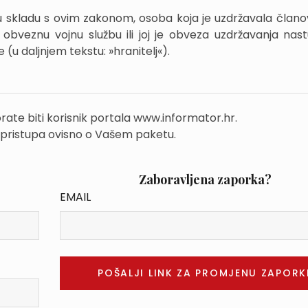
i, u skladu s ovim zakonom, osoba koja je uzdržavala člano
 obveznu vojnu službu ili joj je obveza uzdržavanja nast
(u daljnjem tekstu: »hranitelj«).
rate biti korisnik portala www.informator.hr.
 pristupa ovisno o Vašem paketu.
Zaboravljena zaporka?
EMAIL