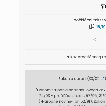
v
Pročišćeni tekst v
18/1
Prikaz pročišćenog te
Zakon o obrani (33/02
"Danom stupanja na snagu ovoga Zakona
74/93 - pročišćeni tekst, 57/96., 31/9
(»Narodne novine«, br. 52/91), Zakon 