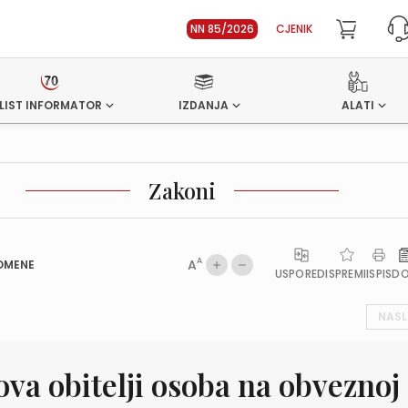
NN 85/2026
CJENIK
LIST INFORMATOR
IZDANJA
ALATI
Zakoni
A
A
OMENE
USPOREDI
SPREMI
ISPIS
D
NASL
ova obitelji osoba na obveznoj