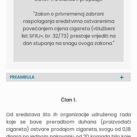
"Zakon o privremenoj zabrani
raspolaganja sredstvima ostvarenima
povećanjem cijena cigareta (»Službeni
list SFRJ«, br. 32/73) prestaje vrijediti na
dan stupanja na snagu ovoga zakona.
"
PREAMBULA
Član 1.
Od sredstava što ih organizacije udruženog rada
koje se bave preradbom duhana (proizvođači
cigareta) ostvare prodajom cigareta, svogu od 0,18
dinara po jednom pakovanju od 20 komada bilo koje