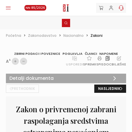
NN 85/2026
Početna
>
Zakonodavstvo
>
Nacionalno
>
Zakoni
ZBIRNI PODACI I POVEZNICE
POGLAVLJA
ČLANCI
NAPOMENE
A
A
USPOREDI
SPREMI
ISPIS
DOC
BILJEŠKE
Detalji dokumenta
PRETHODNIK
NASLJEDNIK
Zakon o privremenoj zabrani
raspolaganja sredstvima