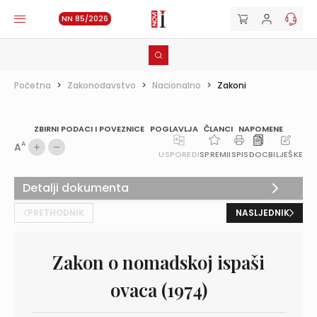
NN 85/2026
Početna
>
Zakonodavstvo
>
Nacionalno
>
Zakoni
ZBIRNI PODACI I POVEZNICE
POGLAVLJA
ČLANCI
NAPOMENE
A
A
USPOREDI
SPREMI
ISPIS
DOC
BILJEŠKE
Detalji dokumenta
PRETHODNIK
NASLJEDNIK
Zakon o nomadskoj ispaši
ovaca (1974)