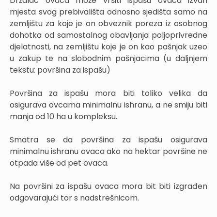
Držalac ovaca može vršiti ispašu ovaca izvan
mjesta svog prebivališta odnosno sjedišta samo na
zemljištu za koje je on obveznik poreza iz osobnog
dohotka od samostalnog obavljanja poljoprivredne
djelatnosti, na zemljištu koje je on kao pašnjak uzeo
u zakup te na slobodnim pašnjacima (u daljnjem
tekstu: površina za ispašu)
Površina za ispašu mora biti toliko velika da
osigurava ovcama minimalnu ishranu, a ne smiju biti
manja od 10 ha u kompleksu.
Smatra se da površina za ispašu osigurava
minimalnu ishranu ovaca ako na hektar površine ne
otpada više od pet ovaca.
Na površini za ispašu ovaca mora bit biti izgrađen
odgovarajući tor s nadstrešnicom.