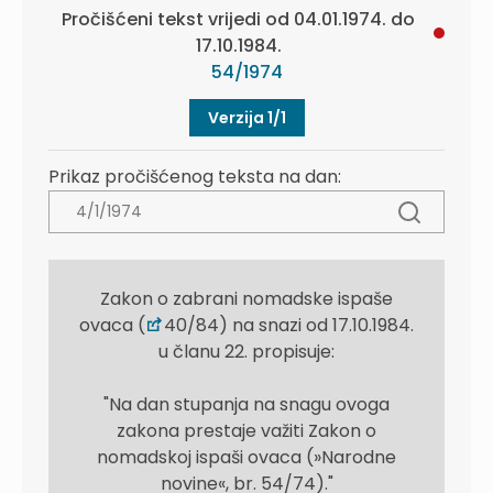
Pročišćeni tekst vrijedi od 04.01.1974. do
17.10.1984.
54/1974
Verzija 1/1
Prikaz pročišćenog teksta na dan:
Zakon o zabrani nomadske ispaše
ovaca (
40/84) na snazi od 17.10.1984.
u članu 22. propisuje:
"Na dan stupanja na snagu ovoga
zakona prestaje važiti Zakon o
nomadskoj ispaši ovaca (»Narodne
novine«, br. 54/74)."