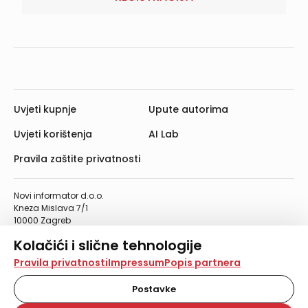
Uvjeti kupnje
Upute autorima
Uvjeti korištenja
AI Lab
Pravila zaštite privatnosti
Novi informator d.o.o.
Kneza Mislava 7/1
10000 Zagreb
Telefon: 01/4555-454
Kolačići i slične tehnologije
Telefaks: 01/4612-553
info@informator.hr
Na našoj web stranici koristimo kolačiće i slične
Pravila privatnosti
Impressum
Popis partnera
tehnologije za pohranu, čitanje i obradu informacija na
vašem uređaju. Time poboljšavamo korisničko iskustvo,
Postavke
PRATITE NAS:
analiziramo promet na stranici te prikazujemo sadržaje i