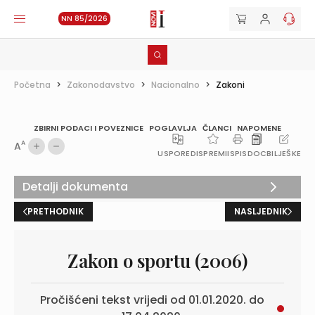
NN 85/2026
Početna
>
Zakonodavstvo
>
Nacionalno
>
Zakoni
ZBIRNI PODACI I POVEZNICE
POGLAVLJA
ČLANCI
NAPOMENE
A
A
USPOREDI
SPREMI
ISPIS
DOC
BILJEŠKE
Detalji dokumenta
PRETHODNIK
NASLJEDNIK
Zakon o sportu (2006)
Pročišćeni tekst vrijedi od 01.01.2020. do