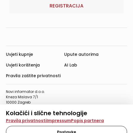
REGISTRACIJA
Uvjeti kupnje
Upute autorima
Uvjeti korištenja
AI Lab
Pravila zaštite privatnosti
Novi informator d.o.o.
Kneza Mislava 7/1
10000 Zagreb
Telefon: 01/4555-454
Kolačići i slične tehnologije
Telefaks: 01/4612-553
info@informator.hr
Na našoj web stranici koristimo kolačiće i slične
Pravila privatnosti
Impressum
Popis partnera
tehnologije za pohranu, čitanje i obradu informacija na
vašem uređaju. Time poboljšavamo korisničko iskustvo,
Postavke