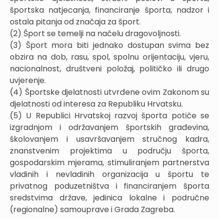
športska natjecanja, financiranje športa, nadzor i
ostala pitanja od značaja za šport.
(2) Šport se temelji na načelu dragovoljnosti.
(3) Šport mora biti jednako dostupan svima bez
obzira na dob, rasu, spol, spolnu orijentaciju, vjeru,
nacionalnost, društveni položaj, političko ili drugo
uvjerenje.
(4) Športske djelatnosti utvrđene ovim Zakonom su
djelatnosti od interesa za Republiku Hrvatsku.
(5) U Republici Hrvatskoj razvoj športa potiče se
izgradnjom i održavanjem športskih građevina,
školovanjem i usavršavanjem stručnog kadra,
znanstvenim projektima u području športa,
gospodarskim mjerama, stimuliranjem partnerstva
vladinih i nevladinih organizacija u športu te
privatnog poduzetništva i financiranjem športa
sredstvima države, jedinica lokalne i područne
(regionalne) samouprave i Grada Zagreba.