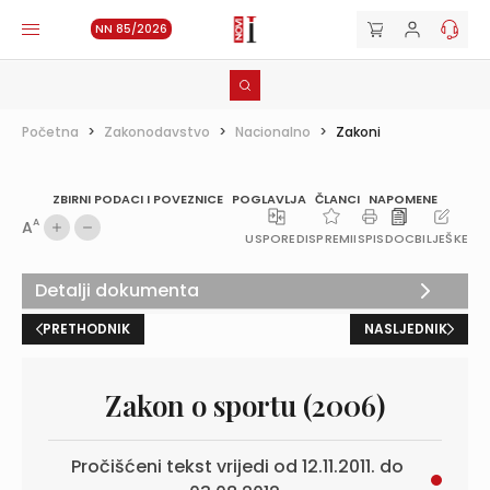
NN 85/2026
Početna
>
Zakonodavstvo
>
Nacionalno
>
Zakoni
ZBIRNI PODACI I POVEZNICE
POGLAVLJA
ČLANCI
NAPOMENE
A
A
USPOREDI
SPREMI
ISPIS
DOC
BILJEŠKE
Detalji dokumenta
PRETHODNIK
NASLJEDNIK
Zakon o sportu (2006)
Pročišćeni tekst vrijedi od 12.11.2011. do