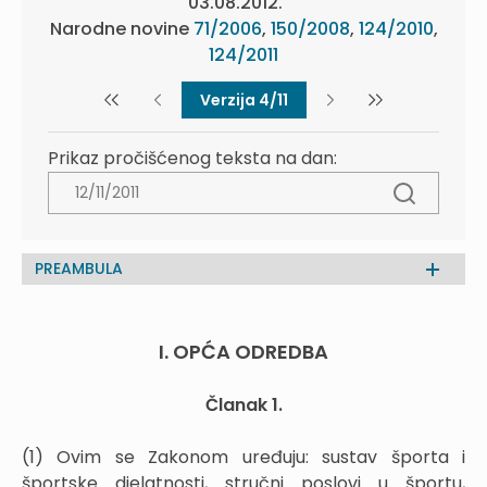
03.08.2012.
Narodne novine
71/2006
,
150/2008
,
124/2010
,
124/2011
Verzija 4/11
Prikaz pročišćenog teksta na dan:
PREAMBULA
I. OPĆA ODREDBA
Članak 1.
(1) Ovim se Zakonom uređuju: sustav športa i
športske djelatnosti, stručni poslovi u športu,