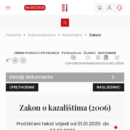
NN 85/2026
Početna
>
Zakonodavstvo
>
Nacionalno
>
Zakoni
ZBIRNI PODACI I POVEZNICE
POGLAVLJA
ČLANCI
NAPOMENE
A
A
USPOREDI
SPREMI
ISPIS
DOC
BILJEŠKE
Detalji dokumenta
PRETHODNIK
NASLJEDNIK
Zakon o kazalištima (2006)
Pročišćeni tekst vrijedi od 01.01.2020. do