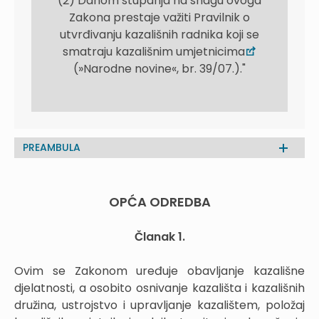
(2) Danom stupanja na snagu ovoga
Zakona prestaje važiti Pravilnik o
utvrđivanju kazališnih radnika koji se
smatraju kazališnim umjetnicima
(»Narodne novine«, br. 39/07.)."
PREAMBULA
OPĆA ODREDBA
Članak 1.
Ovim se Zakonom uređuje obavljanje kazališne
djelatnosti, a osobito osnivanje kazališta i kazališnih
družina, ustrojstvo i upravljanje kazalištem, položaj