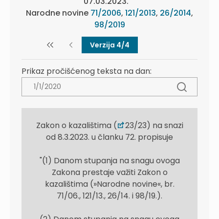
07.03.2023.
Narodne novine
71/2006
,
121/2013
,
26/2014
,
98/2019
Verzija 4/4
Prikaz pročišćenog teksta na dan:
Zakon o kazalištima (
23/23) na snazi
od 8.3.2023. u članku 72. propisuje
"(1) Danom stupanja na snagu ovoga
Zakona prestaje važiti Zakon o
kazalištima (»Narodne novine«, br.
71/06., 121/13., 26/14. i 98/19.).