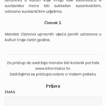
ustanova u kulturi koje imaju više suosnivača ili
suvlasnika mora biti sukladan suosnivačkim,
odnosno suvlasničkim udjelima.
Članak 2.
Mandat članova upravnih vijeća javnih ustanova u
kulturi traje četiri godine.
Za pristup do sadržaja morate biti korisnik portala
www.informator.hr.
Sadržajima se pristupa ovisno o Vašem paketu.
Prijava
EMAIL