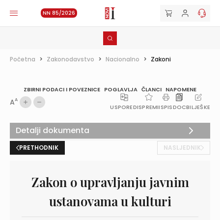
NN 85/2026
Početna
>
Zakonodavstvo
>
Nacionalno
>
Zakoni
ZBIRNI PODACI I POVEZNICE
POGLAVLJA
ČLANCI
NAPOMENE
A
A
USPOREDI
SPREMI
ISPIS
DOC
BILJEŠKE
Detalji dokumenta
PRETHODNIK
NASLJEDNIK
Zakon o upravljanju javnim
ustanovama u kulturi