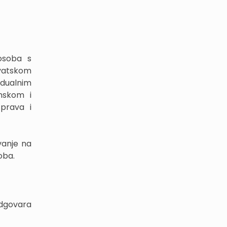
osoba s
vatskom
idualnim
mskom i
 prava i
vanje na
oba.
odgovara