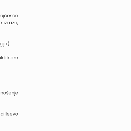
najčešće
 izraze,
ija).
aktilnom
enošenje
ailleevo