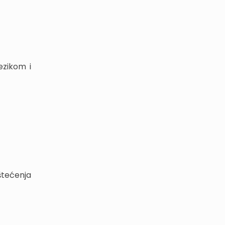
ezikom i
štećenja