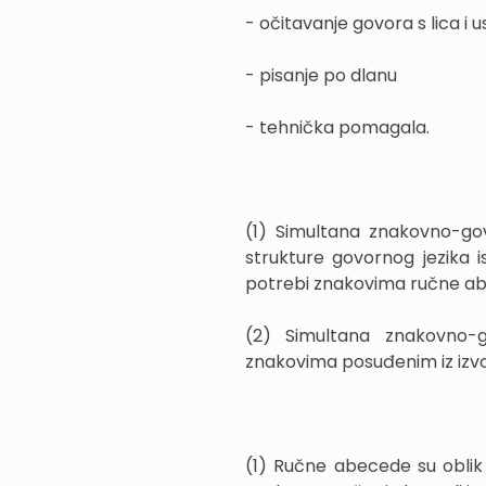
- očitavanje govora s lica i 
- pisanje po dlanu
- tehnička pomagala.
(1) Simultana znakovno-gov
strukture govornog jezika 
potrebi znakovima ručne a
(2) Simultana znakovno-go
znakovima posuđenim iz izv
(1) Ručne abecede su oblik 