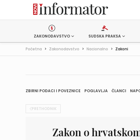
ZAKONODAVSTVO
SUDSKA PRAKSA
Početna
>
Zakonodavstvo
>
Nacionalno
>
Zakoni
ZBIRNI PODACI I POVEZNICE
POGLAVLJA
ČLANCI
NAP
PRETHODNIK
Zakon o hrvatskom