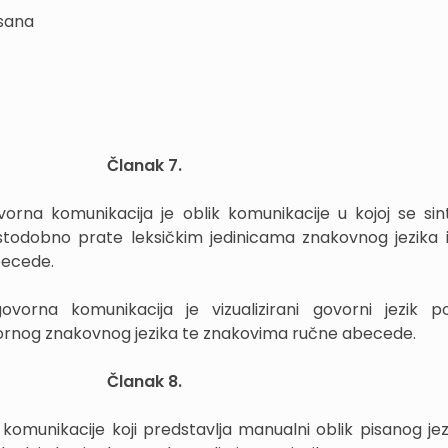
usana
Članak 7.
orna komunikacija je oblik komunikacije u kojoj se sin
istodobno prate leksičkim jedinicama znakovnog jezika
becede.
vorna komunikacija je vizualizirani govorni jezik 
ornog znakovnog jezika te znakovima ručne abecede.
Članak 8.
komunikacije koji predstavlja manualni oblik pisanog jezi