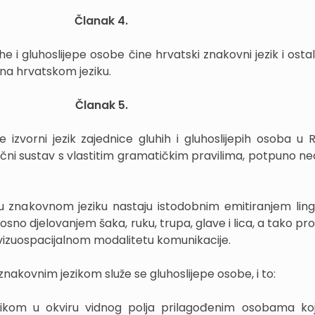
Članak 4.
 i gluhoslijepe osobe čine hrvatski znakovni jezik i ostal
 na hrvatskom jeziku.
Članak 5.
je izvorni jezik zajednice gluhih i gluhoslijepih osoba u 
ični sustav s vlastitim gramatičkim pravilima, potpuno ne
 u znakovnom jeziku nastaju istodobnim emitiranjem lingv
nosno djelovanjem šaka, ruku, trupa, glave i lica, a tako pr
u vizuospacijalnom modalitetu komunikacije.
nakovnim jezikom služe se gluhoslijepe osobe, i to:
ikom u okviru vidnog polja prilagođenim osobama ko