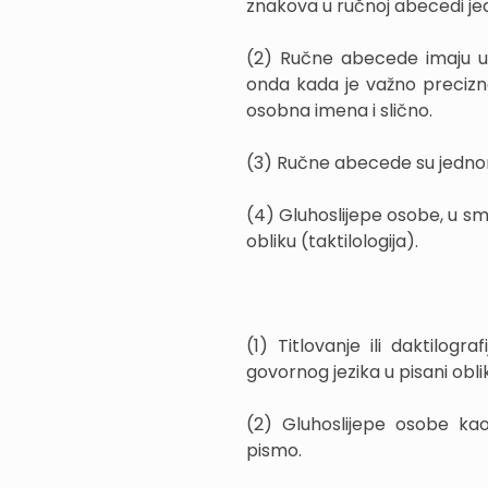
znakova u ručnoj abecedi jed
(2) Ručne abecede imaju u
onda kada je važno precizno 
osobna imena i slično.
(3) Ručne abecede su jednor
(4) Gluhoslijepe osobe, u s
obliku (taktilologija).
(1) Titlovanje ili daktilogr
govornog jezika u pisani oblik
(2) Gluhoslijepe osobe kao
pismo.