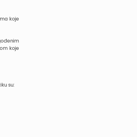
ama koje
gođenim
dom koje
iku su: