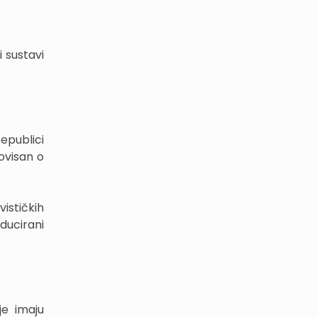
i sustavi
Republici
ovisan o
ističkih
oducirani
je imaju