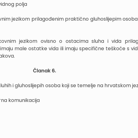
vidnog polja
ovnim jezikom prilagođenim praktično gluhoslijepim osob
ovnim jezikom ovisno o ostacima sluha i vida prila
imaju male ostatke vida ili imaju specifične teškoće s vi
nakova.
Članak 6.
luhih i gluhoslijepih osoba koji se temelje na hrvatskom jez
rna komunikacija