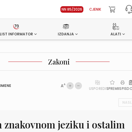
NN 85/2026
CJENIK
LIST INFORMATOR
IZDANJA
ALATI
Zakoni
A
A
OMENE
USPOREDI
SPREMI
ISPIS
D
NASL
 znakovnom jeziku i ostalim