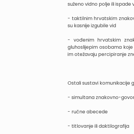
suženo vidno polje ili ispade 
- taktilnim hrvatskim znak
su kasnije izgubile vid
- vođenim hrvatskim znak
gluhoslijepim osobama koje 
im otežavaju percipiranje z
Ostali sustavi komunikacije g
- simultana znakovno-govo
- ručne abecede
- titlovanje ili daktilografija