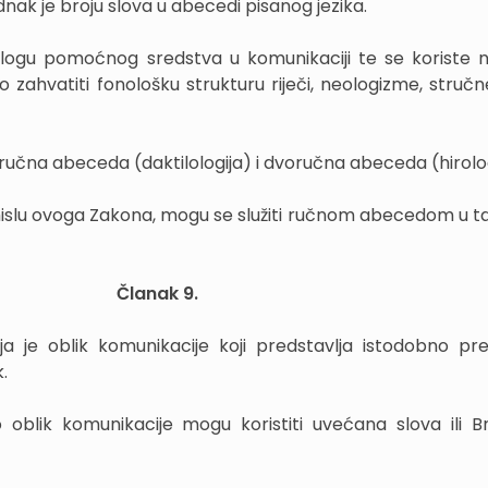
nak je broju slova u abecedi pisanog jezika.
logu pomoćnog sredstva u komunikaciji te se koriste 
zahvatiti fonološku strukturu riječi, neologizme, stručne
učna abeceda (daktilologija) i dvoručna abeceda (hirolog
mislu ovoga Zakona, mogu se služiti ručnom abecedom u t
Članak 9.
afija je oblik komunikacije koji predstavlja istodobno pr
.
 oblik komunikacije mogu koristiti uvećana slova ili Br