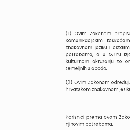
(1) Ovim Zakonom propisu
komunikacijskim teškoćam
znakovnom jeziku i ostalim
potrebama, a u svrhu izj
kulturnom okruženju te om
temeljnih sloboda.
(2) Ovim Zakonom određuju s
hrvatskom znakovnom jeziku i
Korisnici prema ovom Zakon
njihovim potrebama.