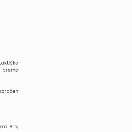
taktičke
 i prema
popraćen
ka. Broj