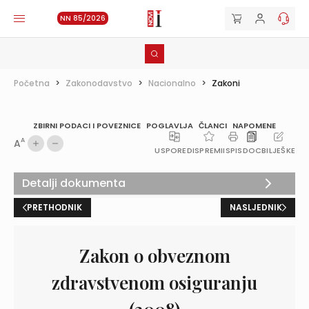
NN 85/2026
Početna
>
Zakonodavstvo
>
Nacionalno
>
Zakoni
ZBIRNI PODACI I POVEZNICE
POGLAVLJA
ČLANCI
NAPOMENE
A
A
USPOREDI
SPREMI
ISPIS
DOC
BILJEŠKE
Detalji dokumenta
PRETHODNIK
NASLJEDNIK
Zakon o obveznom
zdravstvenom osiguranju