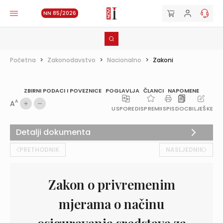
NN 85/2026
Početna
>
Zakonodavstvo
>
Nacionalno
>
Zakoni
ZBIRNI PODACI I POVEZNICE
POGLAVLJA
ČLANCI
NAPOMENE
A
A
USPOREDI
SPREMI
ISPIS
DOC
BILJEŠKE
Detalji dokumenta
PRETHODNIK
NASLJEDNIK
Zakon o privremenim
mjerama o načinu