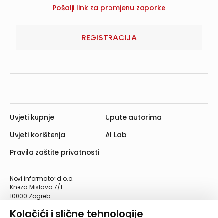
REGISTRACIJA
Uvjeti kupnje
Upute autorima
Uvjeti korištenja
AI Lab
Pravila zaštite privatnosti
Novi informator d.o.o.
Kneza Mislava 7/1
10000 Zagreb
Telefon: 01/4555-454
Kolačići i slične tehnologije
Telefaks: 01/4612-553