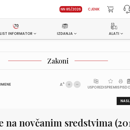
NN 85/2026
CJENIK
LIST INFORMATOR
IZDANJA
ALATI
Zakoni
A
A
OMENE
USPOREDI
SPREMI
ISPIS
D
NASL
e na novčanim sredstvima (20