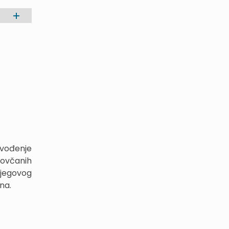
vođenje
novčanih
njegovog
na.