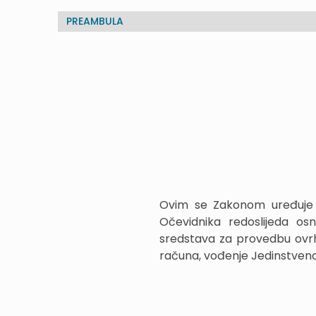
PREAMBULA
Ovim se Zakonom uređuje 
Očevidnika redoslijeda os
sredstava za provedbu ovrh
računa, vođenje Jedinstven