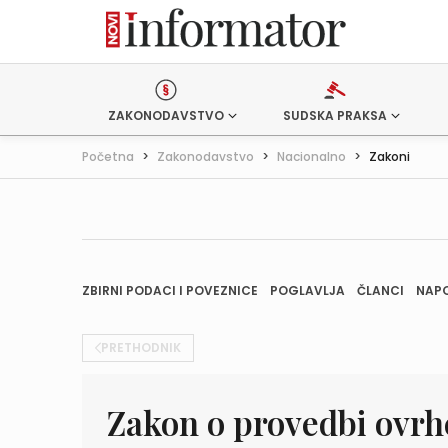
ZAKONODAVSTVO
SUDSKA PRAKSA
Početna
>
Zakonodavstvo
>
Nacionalno
>
Zakoni
ZBIRNI PODACI I POVEZNICE
POGLAVLJA
ČLANCI
NAP
PRETHODNIK
Zakon o provedbi ovrh