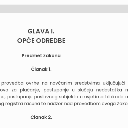
GLAVA I.
OPĆE ODREDBE
Predmet zakona
Članak 1.
provedba ovrhe na novčanim sredstvima, uključujući 
nova za plaćanje, postupanje u slučaju nedostatka 
e, postupanje poslovnog subjekta u uvjetima blokade 
og registra računa te nadzor nad provedbom ovoga Zako
Članak 2.