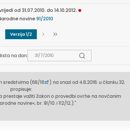
rijedi od 31.07.2010. do 14.10.2012.
arodne novine
91/2010
Verzija 1/2
ksta na dan:
m sredstvima (68/18
) na snazi od 4.8.2018. u članku 32.
propisuje:
 prestaje važiti Zakon o provedbi ovrhe na novčanim
odne novine«, br. 91/10. i 112/12.)."