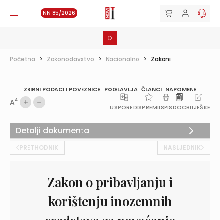
NN 85/2026
Početna
>
Zakonodavstvo
>
Nacionalno
>
Zakoni
ZBIRNI PODACI I POVEZNICE
POGLAVLJA
ČLANCI
NAPOMENE
A
A
USPOREDI
SPREMI
ISPIS
DOC
BILJEŠKE
Detalji dokumenta
PRETHODNIK
NASLJEDNIK
Zakon o pribavljanju i
korištenju inozemnih