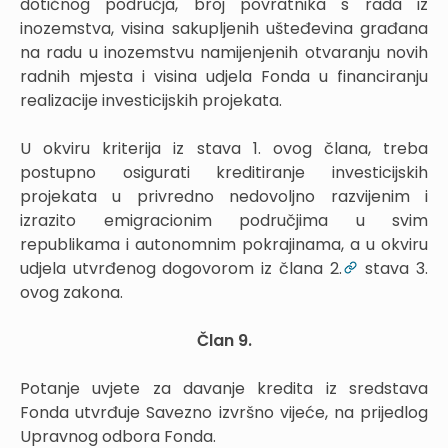
dotičnog područja, broj povratnika s rada iz
inozemstva, visina sakupljenih ušteđevina građana
na radu u inozemstvu namijenjenih otvaranju novih
radnih mjesta i visina udjela Fonda u financiranju
realizacije investicijskih projekata.
U okviru kriterija iz stava 1. ovog člana, treba
postupno osigurati kreditiranje investicijskih
projekata u privredno nedovoljno razvijenim i
izrazito emigracionim područjima u svim
republikama i autonomnim pokrajinama, a u okviru
udjela utvrđenog dogovorom iz člana 2.
stava 3.
ovog zakona.
Član 9.
Potanje uvjete za davanje kredita iz sredstava
Fonda utvrđuje Savezno izvršno vijeće, na prijedlog
Upravnog odbora Fonda.