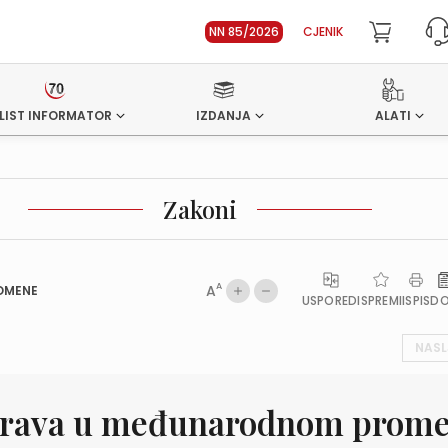
NN 85/2026
CJENIK
LIST INFORMATOR
IZDANJA
ALATI
Zakoni
A
A
OMENE
USPOREDI
SPREMI
ISPIS
D
NASL
isprava u međunarodnom prom