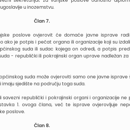
Savezni sekretarijat za vanjske poslove odnosno diploma
ugoslavije u inozemstvu.
Član 7.
njske poslove ovjerovit će domaće javne isprave radi
ko je potpis i pečat organa ili organizacije koji su izdal
pćinskog suda ili sudac kojega on odredi, a potpis pred
uda - republički ili pokrajinski organ uprave nadležan za
općinskog suda može ovjeroviti samo one javne isprave š
oji imaju sjedište na području toga suda.
i savezni republički i pokrajinski organi i organizacije ne 
 stavka 1. ovoga člana, već te isprave ovjerovljuje ne
ske poslove.
Član 8.