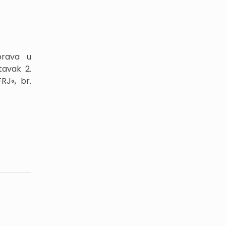
prava u
tavak 2.
RJ«, br.