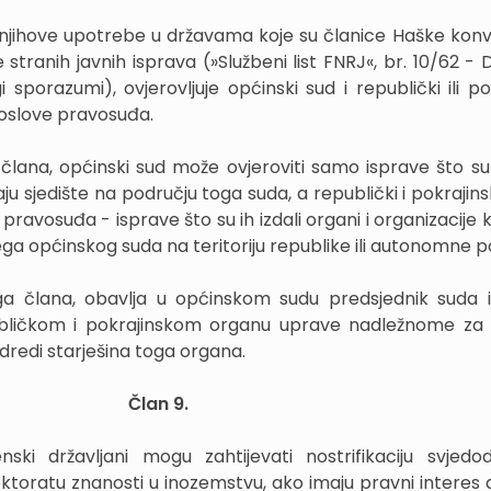
 njihove upotrebe u državama koje su članice Haške konv
 stranih javnih isprava (»Službeni list FNRJ«, br. 10/62 -
sporazumi), ovjerovljuje općinski sud i republički ili pok
oslove pravosuđa.
 člana, općinski sud može ovjeroviti samo isprave što su i
aju sjedište na području toga suda, a republički i pokrajin
avosuđa - isprave što su ih izdali organi i organizacije k
ega općinskog suda na teritoriju republike ili autonomne p
oga člana, obavlja u općinskom sudu predsjednik suda i
ubličkom i pokrajinskom organu uprave nadležnome za
dredi starješina toga organa.
Član 9.
ski državljani mogu zahtijevati nostrifikaciju svjed
doktoratu znanosti u inozemstvu, ako imaju pravni interes 