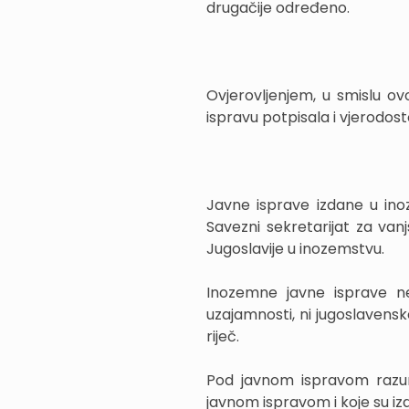
drugačije određeno.
Ovjerovljenjem, u smislu o
ispravu potpisala i vjerodos
Javne isprave izdane u ino
Savezni sekretarijat za va
Jugoslavije u inozemstvu.
Inozemne javne isprave ne
uzajamnosti, ni jugoslavenske
riječ.
Pod javnom ispravom razumi
javnom ispravom i koje su iz