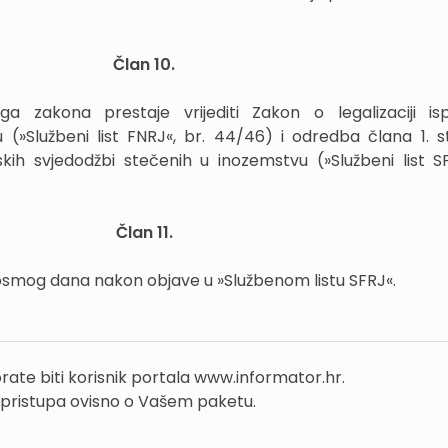
Član 10.
 zakona prestaje vrijediti Zakon o legalizaciji is
Službeni list FNRJ«, br. 44/46) i odredba člana 1. s
lskih svjedodžbi stečenih u inozemstvu (»Službeni list SF
Član 11.
osmog dana nakon objave u »Službenom listu SFRJ«.
rate biti korisnik portala www.informator.hr.
 pristupa ovisno o Vašem paketu.