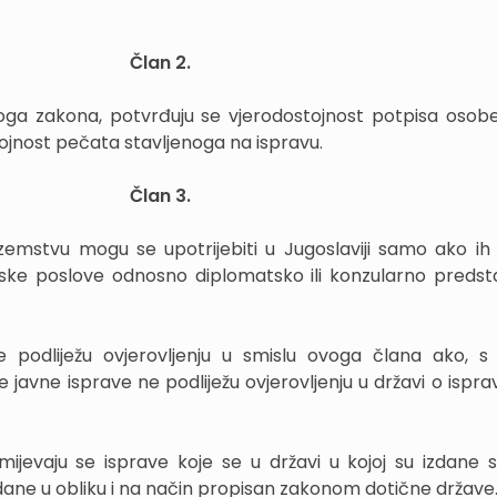
Član 2.
voga zakona, potvrđuju se vjerodostojnost potpisa osobe
tojnost pečata stavljenoga na ispravu.
Član 3.
zemstvu mogu se upotrijebiti u Jugoslaviji samo ako ih 
njske poslove odnosno diplomatsko ili konzularno predst
 podliježu ovjerovljenju u smislu ovoga člana ako, s
 javne isprave ne podliježu ovjerovljenju u državi o isprav
jevaju se isprave koje se u državi u kojoj su izdane 
dane u obliku i na način propisan zakonom dotične države