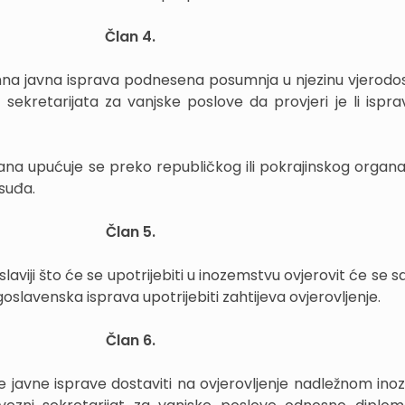
Član 4.
na javna isprava podnesena posumnja u njezinu vjerodos
sekretarijata za vanjske poslove da provjeri je li ispra
člana upućuje se preko republičkog ili pokrajinskog organ
suđa.
Član 5.
laviji što će se upotrijebiti u inozemstvu ovjerovit će se
goslavenska isprava upotrijebiti zahtijeva ovjerovljenje.
Član 6.
e javne isprave dostaviti na ovjerovljenje nadležnom i