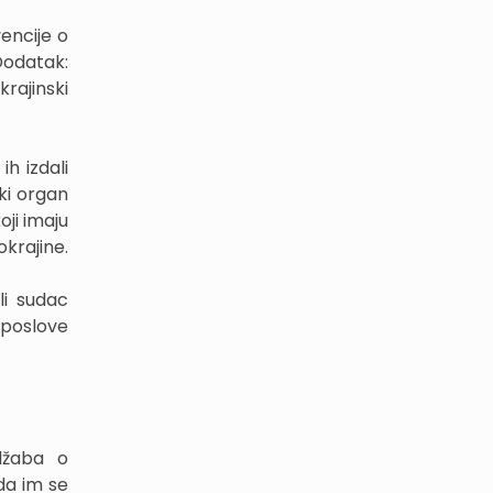
encije o
 Dodatak:
rajinski
h izdali
ski organ
oji imaju
okrajine.
li sudac
 poslove
odžaba o
da im se