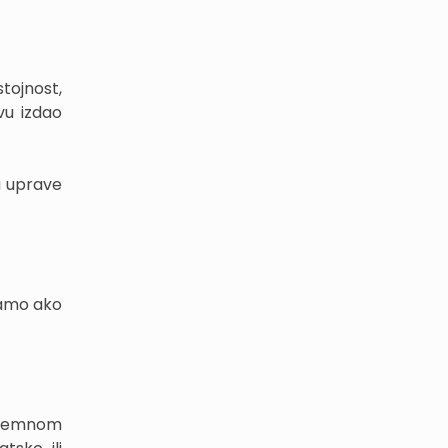
tojnost,
vu izdao
a uprave
 samo ako
nozemnom