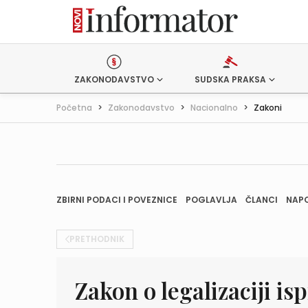
ZAKONODAVSTVO
SUDSKA PRAKSA
Početna
>
Zakonodavstvo
>
Nacionalno
>
Zakoni
ZBIRNI PODACI I POVEZNICE
POGLAVLJA
ČLANCI
NAP
PRETHODNIK
Zakon o legalizaciji 