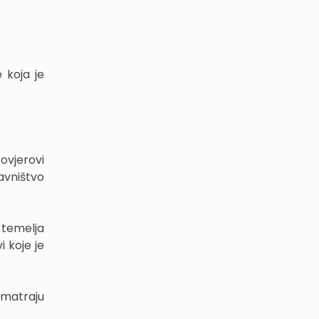
 koja je
ovjerovi
avništvo
 temelja
i koje je
smatraju
.