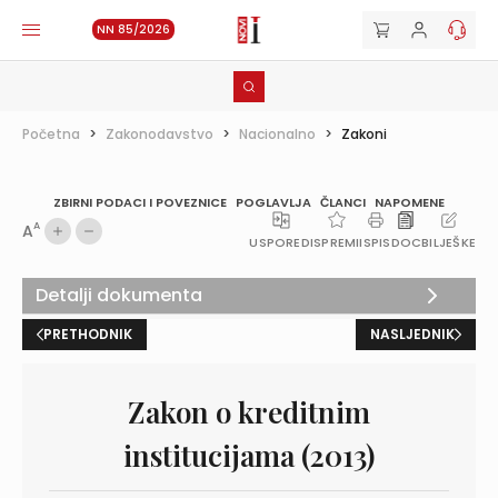
NN 85/2026
Početna
>
Zakonodavstvo
>
Nacionalno
>
Zakoni
ZBIRNI PODACI I POVEZNICE
POGLAVLJA
ČLANCI
NAPOMENE
A
A
USPOREDI
SPREMI
ISPIS
DOC
BILJEŠKE
Detalji dokumenta
PRETHODNIK
NASLJEDNIK
Zakon o kreditnim
institucijama (2013)