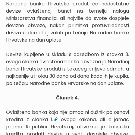
Narodna banka Hrvatske prodat će nedostatne
devize ovlaštenoj banci na temelju naloga
Ministarstva financija, ali najviše do svote dospjele
devizne obveze, nakon primitka protuvrijednosti
deviza u domaćoj valuti po tečaju Na rodne banke
Hrvatske na dan uplate.
Devize kupljene u skladu s odredbom iz stavka 3.
ovoga članka ovlaštena banka obvezna je Narodnoj
banci Hrvatske prodati iz tekućeg priljeva odmah, a
najkasnije u i-olau 30 dana od dana kada ih je kupila.
po tečaju Narodne banke Hrvatske na dan uplate.
Članak 4.
Ovlaštena banka koja nije jamac ni dužnik po osnovi
kredita iz članka 1.
ovoga Zakona, ali je jamac
prema Republici Hrvatskoj, obvezna je korisniku
kredita prodati devize u svoti dospjele obveze,