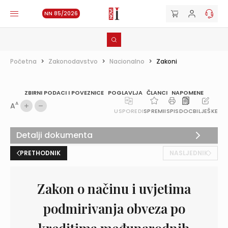
NN 85/2026
Početna
>
Zakonodavstvo
>
Nacionalno
>
Zakoni
ZBIRNI PODACI I POVEZNICE
POGLAVLJA
ČLANCI
NAPOMENE
A
A
USPOREDI
SPREMI
ISPIS
DOC
BILJEŠKE
Detalji dokumenta
PRETHODNIK
NASLJEDNIK
Zakon o načinu i uvjetima
podmirivanja obveza po