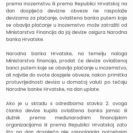
prema inozemstvu ili prema Republici Hrvatskoj na
dan dospijeća devizne obveze ne raspolaže
devizama za plaćanje, ovlaštena banka putem koje
se obavlja plaćanje u inozemstvo može zatražiti od
Ministarstva Financija da joj devize osigura Narodna
banka Hrvatske.
Narodna banka Hrvatske, na temelju naloga
Ministarstva financija, prodat će devize ovlaštenoj
banci putem koje se obavlja plaćanje u inozemstvo,
ali najviše do svote dospjele obveze, nakon primitka
protuvrijednosti deviza u domaćoj valuti po tečaju
Narodne banke Hrvatske, na dan uplate.
Ako je u sktadu s odredbama stavka 2. ovoga
članka devize kupila ovlaštena banka jamac ili
dužnik prema međunarodnim financijskim
organizacijama iIi prema Republici Hrvatskoj zato
što na dan dcspijeća nije raspolagala potrebnim