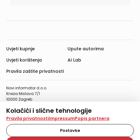
Uvjeti kupnje
Upute autorima
Uvjeti korištenja
AI Lab
Pravila zaštite privatnosti
Novi informator d.o.o.
Kneza Mislava 7/1
10000 Zagreb
Telefon: 01/4555-454
Kolačići i slične tehnologije
Telefaks: 01/4612-553
info@informator.hr
Na našoj web stranici koristimo kolačiće i slične
Pravila privatnosti
Impressum
Popis partnera
tehnologije za pohranu, čitanje i obradu informacija na
vašem uređaju. Time poboljšavamo korisničko iskustvo,
Postavke
PRATITE NAS:
analiziramo promet na stranici te prikazujemo sadržaje i