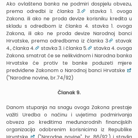
Ako ovlaštena banka ne podmiri dospjelu obvezu,
prema odredbi iz članka 3.
stavka 1. ovoga
Zakona. ili ako ne proda devize korisniku kredita u
skladu s odredbom iz članka 4. stavka 1. ovoga
Zakona, ili ako ne proda devize Narodnoj banci
Hrvatske, prema odredbama iz članka 3
stavak
4., članka 4.
stavka 3. i članka 5.
stavka 4. ovoga
Zakona. smatrat će se nelikvidnom i Narodna banka
Hrvatske će protiv te banke poduzeti mjere
predviđene Zakonom o Narodnoj banci Hrvatske
("Narodne novine, br.74/92)
Članak 9.
Danom stupanja na snagu ovoga Zakona prestaje
važiti Uredba o načinu i uvjetima podmirivanja
obveza po kreditima međunarodnih financijskih
organizacija odobrenim korisnicima iz Republike
Hrvatske
("Narodne novine", br. 86/92.) i stavlja