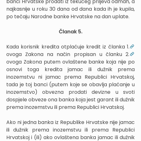
banci Hrvatske prodati iz tekućeg priljeva odmah, a
najkasnije u roku 30 dana od dana kada ih je kupila,
po tečaju Narodne banke Hrvatske na dan uplate.
Članak 5.
Kada korisnik kredita otplaćuje kredit iz članka 1.
ovoga Zakona na način propisan u članku 2.
ovoga Zakona putem ovlaštene banke koja nije po
osnovi toga kredita jamac ili dužnik prema
inozemstvu ni jamac prema Republici Hrvatskoj,
tada je toj banci (putem koje se obavlja plaćanje u
inozemstvo) obvezna prodati devizne u svoti
dospjele obveze ona banka koja jest garant ili dužnik
prema inozemstvu ili prema Republici Hrvatskoj.
Ako ni jedna banka iz Republike Hrvatske nije jamac
ili dužnik prema inozemstvu ili prema Republici
Hrvatskoj i (ili) ako ovlaštena banka jamac ili dužnik