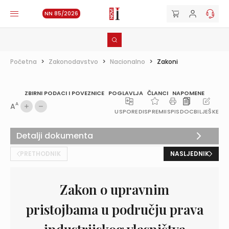
NN 85/2026
Početna
>
Zakonodavstvo
>
Nacionalno
>
Zakoni
ZBIRNI PODACI I POVEZNICE
POGLAVLJA
ČLANCI
NAPOMENE
A
A
USPOREDI
SPREMI
ISPIS
DOC
BILJEŠKE
Detalji dokumenta
PRETHODNIK
NASLJEDNIK
Zakon o upravnim
pristojbama u području prava