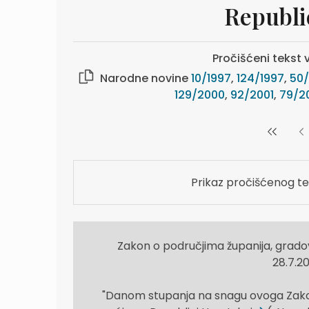
Republic
Pročišćeni tekst v
Narodne novine
10/1997
,
124/1997
,
50/
129/2000
,
92/2001
,
79/2
Prikaz pročišćenog te
Zakon o područjima županija, gradov
28.7.20
"Danom stupanja na snagu ovoga Zakona