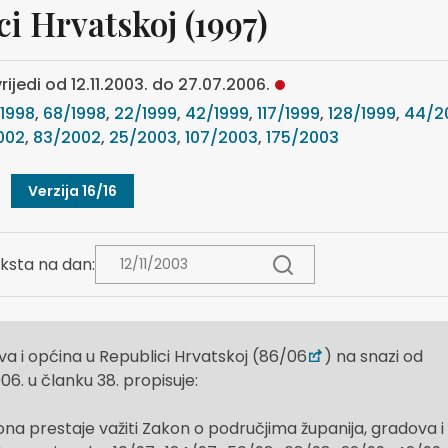
i Hrvatskoj (1997)
rijedi od 12.11.2003. do 27.07.2006.
1998
,
68/1998
,
22/1999
,
42/1999
,
117/1999
,
128/1999
,
44/2
002
,
83/2002
,
25/2003
,
107/2003
,
175/2003
Verzija 16/16
ksta na dan:
a i općina u Republici Hrvatskoj (86/06
) na snazi od
06. u članku 38. propisuje:
 prestaje važiti Zakon o područjima županija, gradova i