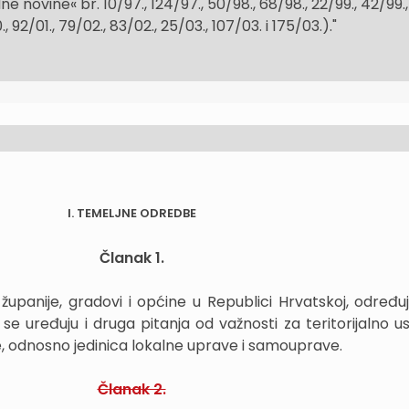
e novine« br. 10/97., 124/97., 50/98., 68/98., 22/99., 42/99.,
., 92/01., 79/02., 83/02., 25/03., 107/03. i 175/03.)."
I. TEMELJNE ODREDBE
Članak 1.
panije, gradovi i općine u Republici Hrvatskoj, određuj
e se uređuju i druga pitanja od važnosti za teritorijalno u
, odnosno jedinica lokalne uprave i samouprave.
Članak 2.