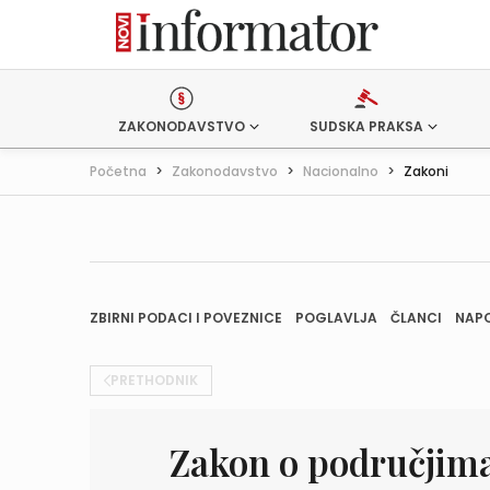
ZAKONODAVSTVO
SUDSKA PRAKSA
Početna
>
Zakonodavstvo
>
Nacionalno
>
Zakoni
ZBIRNI PODACI I POVEZNICE
POGLAVLJA
ČLANCI
NAP
PRETHODNIK
Zakon o područjima