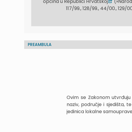
općina u Republici Hrvatskoj
(»Narodn
117/99., 128/99., 44/00., 129/00
PREAMBULA
Ovim se Zakonom utvrđuju žu
naziv, područje i sjedišta, t
jedinica lokalne samouprave