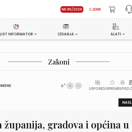
NN 85/2026
CJENIK
LIST INFORMATOR
IZDANJA
ALATI
Zakoni
A
A
OMENE
USPOREDI
SPREMI
ISPIS
D
NASL
 županija, gradova i općina u