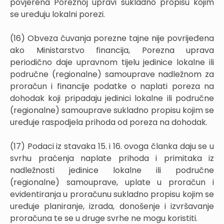
povjerena Poreznoj upravi sukladno propisu kojim
se uređuju lokalni porezi.
(16) Obveza čuvanja porezne tajne nije povrijeđena
ako Ministarstvo financija, Porezna uprava
periodično daje upravnom tijelu jedinice lokalne ili
područne (regionalne) samouprave nadležnom za
proračun i financije podatke o naplati poreza na
dohodak koji pripadaju jedinici lokalne ili područne
(regionalne) samouprave sukladno propisu kojim se
uređuje raspodjela prihoda od poreza na dohodak.
(17) Podaci iz stavaka 15. i 16. ovoga članka daju se u
svrhu praćenja naplate prihoda i primitaka iz
nadležnosti jedinice lokalne ili područne
(regionalne) samouprave, uplate u proračun i
evidentiranja u proračunu sukladno propisu kojim se
uređuje planiranje, izrada, donošenje i izvršavanje
proračuna te se u druge svrhe ne mogu koristiti.