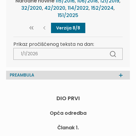
Narodne novine
115/2016
,
106/2018
,
121/2019
,
32/2020
,
42/2020
,
114/2022
,
152/2024
,
151/2025
Verzija 8/8
Prikaz pročišćenog teksta na dan:
PREAMBULA
DIO PRVI
Opća odredba
Članak 1.