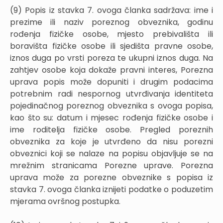
(9) Popis iz stavka 7. ovoga članka sadržava: ime i
prezime ili naziv poreznog obveznika, godinu
rođenja fizičke osobe, mjesto prebivališta ili
boravišta fizičke osobe ili sjedišta pravne osobe,
iznos duga po vrsti poreza te ukupni iznos duga. Na
zahtjev osobe koja dokaže pravni interes, Porezna
uprava popis može dopuniti i drugim podacima
potrebnim radi nespornog utvrđivanja identiteta
pojedinačnog poreznog obveznika s ovoga popisa,
kao što su: datum i mjesec rođenja fizičke osobe i
ime roditelja fizičke osobe. Pregled poreznih
obveznika za koje je utvrđeno da nisu porezni
obveznici koji se nalaze na popisu objavljuje se na
mrežnim stranicama Porezne uprave. Porezna
uprava može za porezne obveznike s popisa iz
stavka 7. ovoga članka iznijeti podatke o poduzetim
mjerama ovršnog postupka.