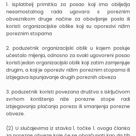
1. isplatitelj primitka za posao koji ima obilježja
nesamostalnog rada ugovara s poreznim
obveznikom druge načine za obavljanje posla ili
koristi organizacijske oblike koji su oporezivi nižim
poreznim stopama
2. poduzetnik organizacijski oblik u kojem posluje
učestalo mijenja, odnosno za svaki ugovoreni posao
koristi jedan organizacijski oblik koji zatim zamjenjuje
drugim, a koji je oporeziv nižim poreznim stopama ili
izbjegava ispunjavanje drugih poreznih obveza
3. poduzetnik koristi povezana društva s isključivom
svrhom korištenja niže porezne stope radi
izbjegavanja plaćanja poreza ili smanjenja porezne
obveze.
(2) U slučajevima iz stavka 1. točke 1. ovoga članka
za porezne obveze koje će se obračunati kao da tih