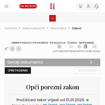
NN 85/2026
Početna
>
Zakonodavstvo
>
Nacionalno
>
Zakoni
ZBIRNI PODACI I POVEZNICE
POGLAVLJA
ČLANCI
NAPOMENE
A
A
USPOREDI
SPREMI
ISPIS
DOC
BILJEŠKE
Detalji dokumenta
PRETHODNIK
NASLJEDNIK
Opći porezni zakon
Pročišćeni tekst vrijedi od 01.01.2026.