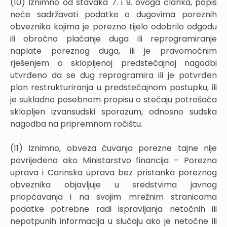
(10) Iznimno od stavaka 7. i 9. ovoga članka, popis
neće sadržavati podatke o dugovima poreznih
obveznika kojima je porezno tijelo odobrilo odgodu
ili obročno plaćanje duga ili reprogramiranje
naplate poreznog duga, ili je pravomoćnim
rješenjem o sklopljenoj predstečajnoj nagodbi
utvrđeno da se dug reprogramira ili je potvrđen
plan restrukturiranja u predstečajnom postupku, ili
je sukladno posebnom propisu o stečaju potrošača
sklopljen izvansudski sporazum, odnosno sudska
nagodba na pripremnom ročištu.
(11) Iznimno, obveza čuvanja porezne tajne nije
povrijeđena ako Ministarstvo financija – Porezna
uprava i Carinska uprava bez pristanka poreznog
obveznika objavljuje u sredstvima javnog
priopćavanja i na svojim mrežnim stranicama
podatke potrebne radi ispravljanja netočnih ili
nepotpunih informacija u slučaju ako je netočne ili