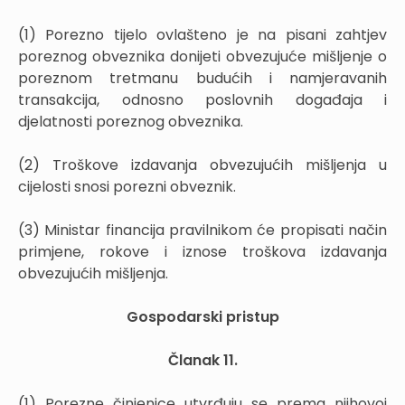
(1) Porezno tijelo ovlašteno je na pisani zahtjev
poreznog obveznika donijeti obvezujuće mišljenje o
poreznom tretmanu budućih i namjeravanih
transakcija, odnosno poslovnih događaja i
djelatnosti poreznog obveznika.
(2) Troškove izdavanja obvezujućih mišljenja u
cijelosti snosi porezni obveznik.
(3) Ministar financija pravilnikom će propisati način
primjene, rokove i iznose troškova izdavanja
obvezujućih mišljenja.
Gospodarski pristup
Članak 11.
(1) Porezne činjenice utvrđuju se prema njihovoj