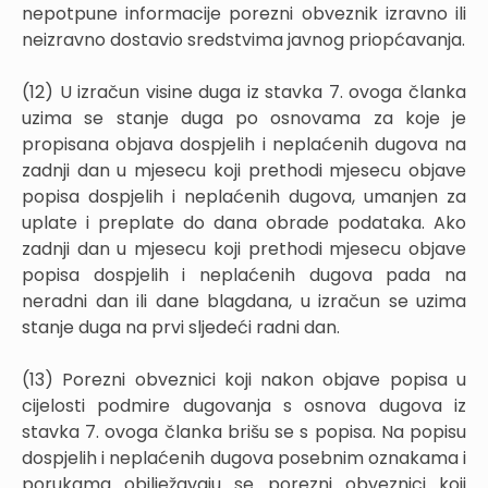
nepotpune informacije porezni obveznik izravno ili
neizravno dostavio sredstvima javnog priopćavanja.
(12) U izračun visine duga iz stavka 7. ovoga članka
uzima se stanje duga po osnovama za koje je
propisana objava dospjelih i neplaćenih dugova na
zadnji dan u mjesecu koji prethodi mjesecu objave
popisa dospjelih i neplaćenih dugova, umanjen za
uplate i preplate do dana obrade podataka. Ako
zadnji dan u mjesecu koji prethodi mjesecu objave
popisa dospjelih i neplaćenih dugova pada na
neradni dan ili dane blagdana, u izračun se uzima
stanje duga na prvi sljedeći radni dan.
(13) Porezni obveznici koji nakon objave popisa u
cijelosti podmire dugovanja s osnova dugova iz
stavka 7. ovoga članka brišu se s popisa. Na popisu
dospjelih i neplaćenih dugova posebnim oznakama i
porukama obilježavaju se porezni obveznici koji