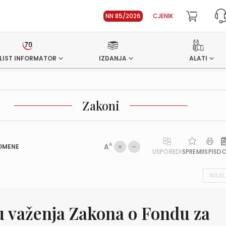
NN 85/2026
CJENIK
LIST INFORMATOR
IZDANJA
ALATI
Zakoni
A
A
OMENE
USPOREDI
SPREMI
ISPIS
D
NASL
u važenja Zakona o Fondu za