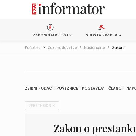
ZAKONODAVSTVO
SUDSKA PRAKSA
Početna
>
Zakonodavstvo
>
Nacionalno
>
Zakoni
ZBIRNI PODACI I POVEZNICE
POGLAVLJA
ČLANCI
NAP
PRETHODNIK
Zakon o prestank