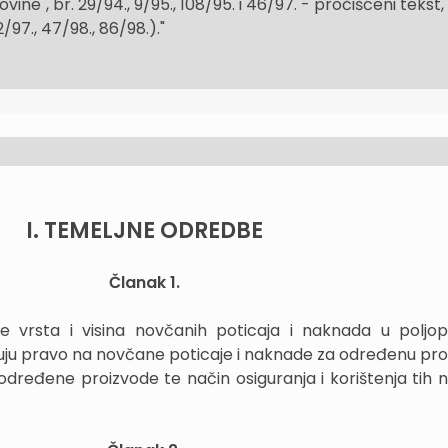
ine", br. 29/94., 9/95., 108/95. i 46/97. - pročišćeni tekst,
2/97., 47/98., 86/98.)."
I. TEMELJNE ODREDBE
Članak 1.
vrsta i visina novčanih poticaja i naknada u poljopr
ruju pravo na novčane poticaje i naknade za određenu pro
li određene proizvode te način osiguranja i korištenja tih