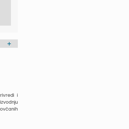
ivredi i
izvodnju
 novčanih