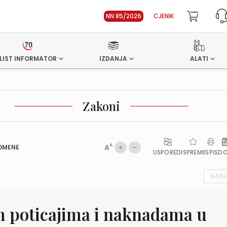
NN 85/2026
CJENIK
LIST INFORMATOR
IZDANJA
ALATI
Zakoni
A
A
OMENE
USPOREDI
SPREMI
ISPIS
D
NASL
 poticajima i naknadama u