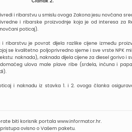
Članak 2.
privredi i ribarstvu u smislu ovoga Zakona jesu novčana sr
ivredne i ribarske proizvodnje koja je od interesa za R
novčani poticaj).
 i ribarstvu je povrat dijela razlike cijene između proi
kojoj se kvalitetno poljoprivredno sjeme i sve vrste NPK m
ekstu: naknada), naknada dijela cijene za diesel gorivo i s
domaćeg ulova male plave ribe (srdela, inćuna i papal
di).
ticaj i naknadu iz stavka 1. i 2. ovoga članka osigurav
rate biti korisnik portala www.informator.hr.
 pristupa ovisno o Vašem paketu.