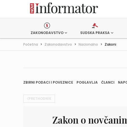
ZAKONODAVSTVO
SUDSKA PRAKSA
Početna
>
Zakonodavstvo
>
Nacionalno
>
Zakoni
ZBIRNI PODACI I POVEZNICE
POGLAVLJA
ČLANCI
NAP
PRETHODNIK
Zakon o novčanim