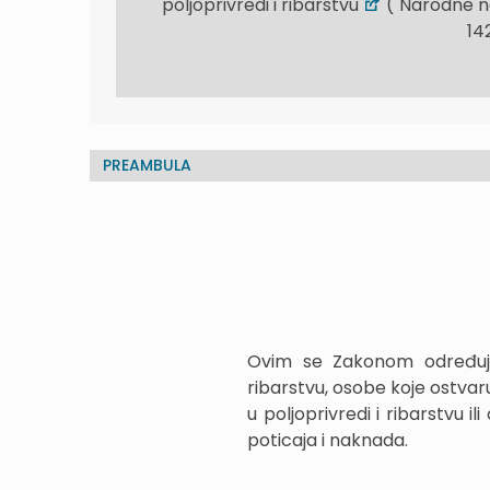
poljoprivredi i ribarstvu
("Narodne nov
14
PREAMBULA
Ovim se Zakonom određuje 
ribarstvu, osobe koje ostva
u poljoprivredi i ribarstvu i
poticaja i naknada.