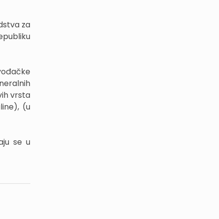
edstva za
epubliku
zvođačke
ineralnih
vih vrsta
ine), (u
aju se u