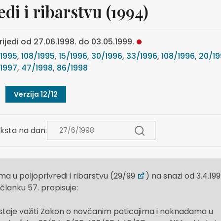
edi i ribarstvu (1994)
rijedi od 27.06.1998. do 03.05.1999.
1995
,
108/1995
,
15/1996
,
30/1996
,
33/1996
,
108/1996
,
20/19
/1997
,
47/1998
,
86/1998
Verzija 12/12
ksta na dan:
 u poljoprivredi i ribarstvu (29/99
) na snazi od 3.4.199
 članku 57. propisuje:
aje važiti Zakon o novčanim poticajima i naknadama u