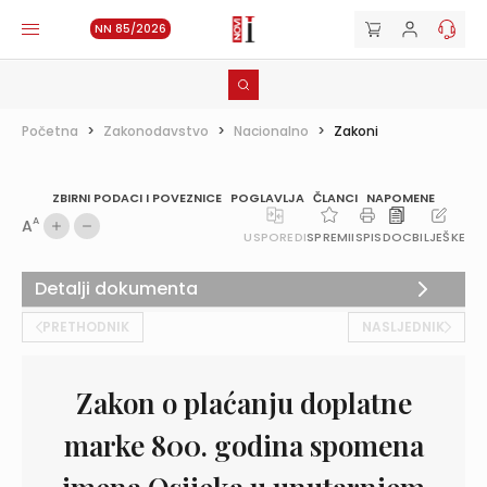
NN 85/2026
Početna
>
Zakonodavstvo
>
Nacionalno
>
Zakoni
ZBIRNI PODACI I POVEZNICE
POGLAVLJA
ČLANCI
NAPOMENE
A
A
USPOREDI
SPREMI
ISPIS
DOC
BILJEŠKE
Detalji dokumenta
PRETHODNIK
NASLJEDNIK
Zakon o plaćanju doplatne
marke 800. godina spomena