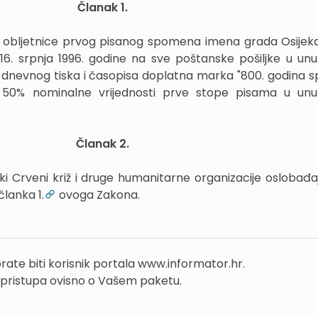
Članak 1.
. obljetnice prvog pisanog spomena imena grada Osijek
 16. srpnja 1996. godine na sve poštanske pošiljke u un
dnevnog tiska i časopisa doplatna marka "800. godina
d 50% nominalne vrijednosti prve stope pisama u un
Članak 2.
ski Crveni križ i druge humanitarne organizacije oslobađa
lanka 1.
ovoga Zakona.
rate biti korisnik portala www.informator.hr.
 pristupa ovisno o Vašem paketu.