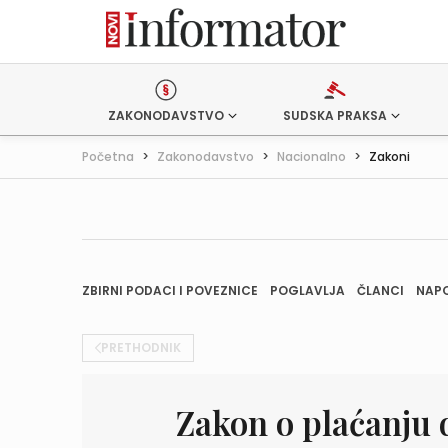
ZAKONODAVSTVO
SUDSKA PRAKSA
Početna
>
Zakonodavstvo
>
Nacionalno
>
Zakoni
ZBIRNI PODACI I POVEZNICE
POGLAVLJA
ČLANCI
NAP
PRETHODNIK
Zakon o plaćanju 