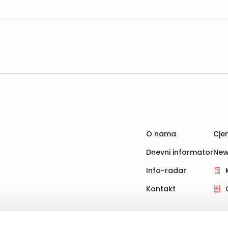
O nama
Cjen
Dnevni informator
New
Info-radar
Kontakt