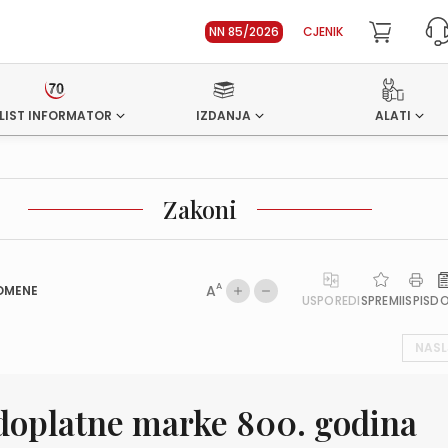
NN 85/2026
CJENIK
LIST INFORMATOR
IZDANJA
ALATI
Zakoni
A
A
OMENE
USPOREDI
SPREMI
ISPIS
D
NASL
doplatne marke 800. godina