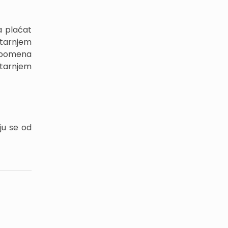
a plaćat
utarnjem
 spomena
utarnjem
ju se od