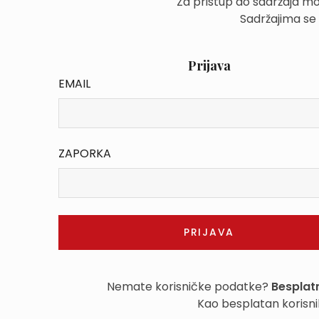
Za pristup do sadržaja mo
Sadržajima se
Prijava
EMAIL
ZAPORKA
Nemate korisničke podatke?
Besplatn
Kao besplatan korisni