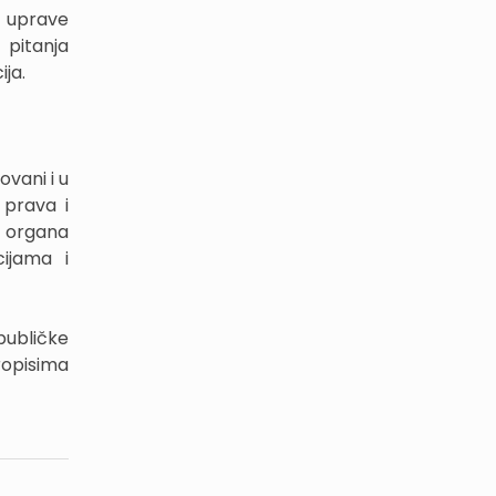
 uprave
 pitanja
ja.
ovani i u
 prava i
h organa
ijama i
publičke
ropisima