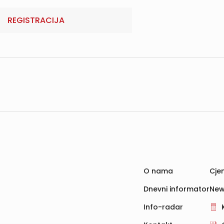
REGISTRACIJA
O nama
Cjen
Dnevni informator
New
Info-radar