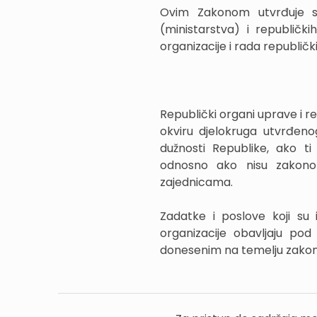
Ovim Zakonom utvrđuje se
(ministarstva) i republički
organizacije i rada republič
Republički organi uprave i re
okviru djelokruga utvrđen
dužnosti Republike, ako ti
odnosno ako nisu zakonom
zajednicama.
Zadatke i poslove koji su 
organizacije obavljaju po
donesenim na temelju zakon