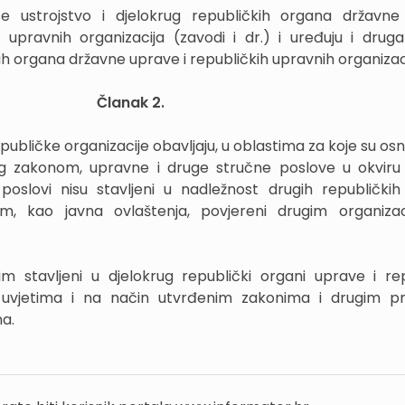
 ustrojstvo i djelokrug republičkih organa državne
h upravnih organizacija (zavodi i dr.) i uređuju i druga
kih organa državne uprave i republičkih upravnih organizaci
Članak 2.
publičke organizacije obavljaju, u oblastima za koje su osn
og zakonom, upravne i druge stručne poslove u okviru
 poslovi nisu stavljeni u nadležnost drugih republički
, kao javna ovlaštenja, povjereni drugim organizac
im stavljeni u djelokrug republički organi uprave i re
d uvjetima i na način utvrđenim zakonima i drugim p
a.