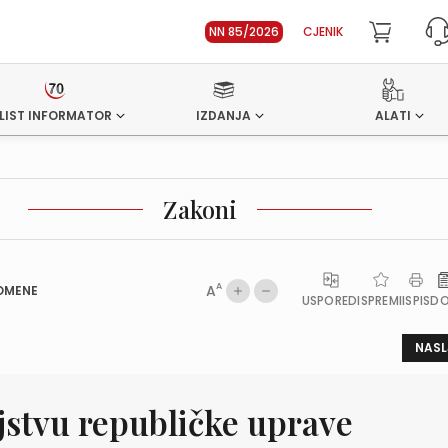
NN 85/2026
CJENIK
LIST INFORMATOR
IZDANJA
ALATI
Zakoni
A
A
OMENE
USPOREDI
SPREMI
ISPIS
D
NASL
jstvu republičke uprave