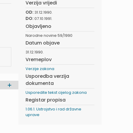
Verzija vrijedi
OD:
31.12.1990.
DO:
07.10.1991.
Objavljeno
Narodne novine 59/1990
Datum objave
31.12.1990.
Vremeplov
Verzije zakona
Usporedba verzija
dokumenta
Usporedite tekst cijelog zakona
Registar propisa
1.06.1. Ustrojstvo i rad državne
uprave