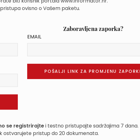
rate biti korisnik portala www.informator.hr.
 pristupa ovisno o Vašem paketu.
Zaboravljena zaporka?
EMAIL
o se registrirajte
i testno pristupajte sadržajima 7 dana.
k ostvarujete pristup do 20 dokumenata.