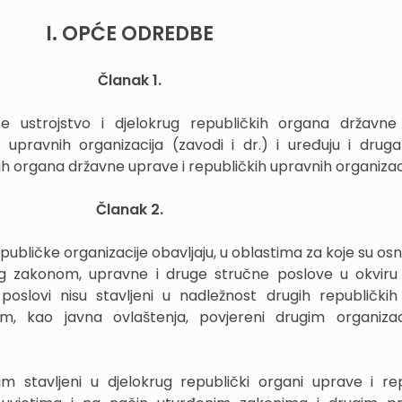
I. OPĆE ODREDBE
Članak 1.
 ustrojstvo i djelokrug republičkih organa državne
h upravnih organizacija (zavodi i dr.) i uređuju i druga
kih organa državne uprave i republičkih upravnih organizaci
Članak 2.
publičke organizacije obavljaju, u oblastima za koje su osn
og zakonom, upravne i druge stručne poslove u okviru
 poslovi nisu stavljeni u nadležnost drugih republički
, kao javna ovlaštenja, povjereni drugim organizac
im stavljeni u djelokrug republički organi uprave i re