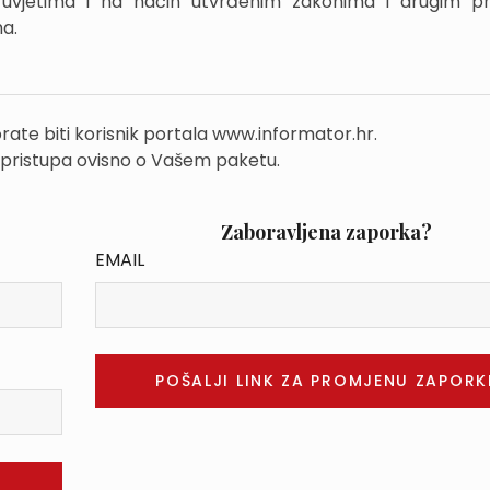
d uvjetima i na način utvrđenim zakonima i drugim p
a.
rate biti korisnik portala www.informator.hr.
 pristupa ovisno o Vašem paketu.
Zaboravljena zaporka?
EMAIL