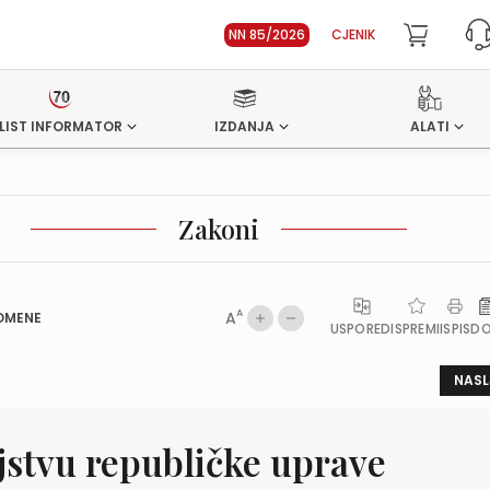
NN 85/2026
CJENIK
LIST INFORMATOR
IZDANJA
ALATI
Zakoni
A
A
OMENE
USPOREDI
SPREMI
ISPIS
D
NASL
jstvu republičke uprave