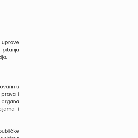
 uprave
 pitanja
ja.
ovani i u
 prava i
h organa
ijama i
publičke