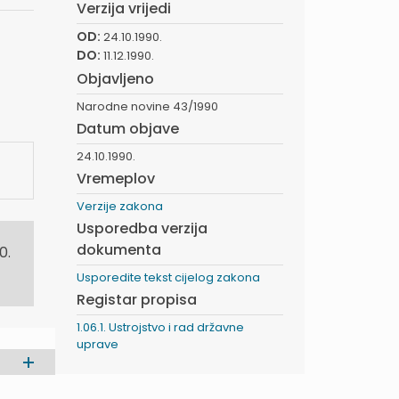
Verzija vrijedi
OD:
24.10.1990.
DO:
11.12.1990.
Objavljeno
Narodne novine 43/1990
Datum objave
24.10.1990.
Vremeplov
Verzije zakona
Usporedba verzija
dokumenta
0.
Usporedite tekst cijelog zakona
Registar propisa
1.06.1. Ustrojstvo i rad državne
uprave