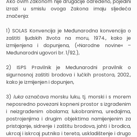
Ako ovim Zakonom nije drugačije određeno, pojedini
izrazi u smislu ovoga Zakona imaju sljedeća
značenja:
1) SOLAS Konvencija je Međunarodna konvencija o
zaštiti ljudskih života na moru, 1974., kako je
izmijenjena i dopunjena, (»Narodne novine« –
Međunarodni ugovori br. 1/92.),
2) ISPS Pravilnik je Međunarodni pravilnik o
sigurnosnoj zaštiti brodova i lučkih prostora, 2002.,
kako je izmijenjen i dopunjen,
3)
luka
označava morsku luku, tj. morski i s morem
neposredno povezani kopneni prostor s izgrađenim
i neizgrađenim obalama; lukobranima, uređajima,
postrojenjima i drugim objektima namijenjenim za
pristajanje, sidrenje i zaštitu brodova, jahti i brodica,
ukrcaj i iskrcaj putnika i tereta, uskladištenje i drugo