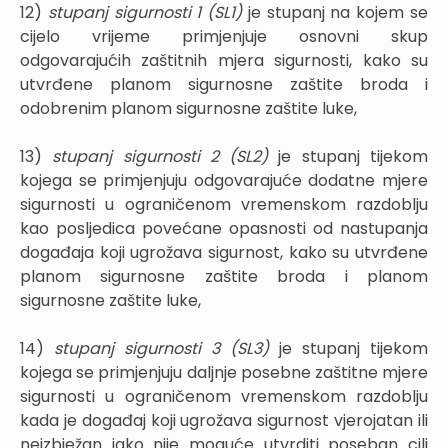
12)
stupanj sigurnosti 1 (SL1)
je stupanj na kojem se
cijelo vrijeme primjenjuje osnovni skup
odgovarajućih zaštitnih mjera sigurnosti, kako su
utvrđene planom sigurnosne zaštite broda i
odobrenim planom sigurnosne zaštite luke,
13)
stupanj sigurnosti 2 (SL2)
je stupanj tijekom
kojega se primjenjuju odgovarajuće dodatne mjere
sigurnosti u ograničenom vremenskom razdoblju
kao posljedica povećane opasnosti od nastupanja
događaja koji ugrožava sigurnost, kako su utvrđene
planom sigurnosne zaštite broda i planom
sigurnosne zaštite luke,
14)
stupanj sigurnosti 3 (SL3)
je stupanj tijekom
kojega se primjenjuju daljnje posebne zaštitne mjere
sigurnosti u ograničenom vremenskom razdoblju
kada je događaj koji ugrožava sigurnost vjerojatan ili
neizbježan iako nije moguće utvrditi poseban cilj