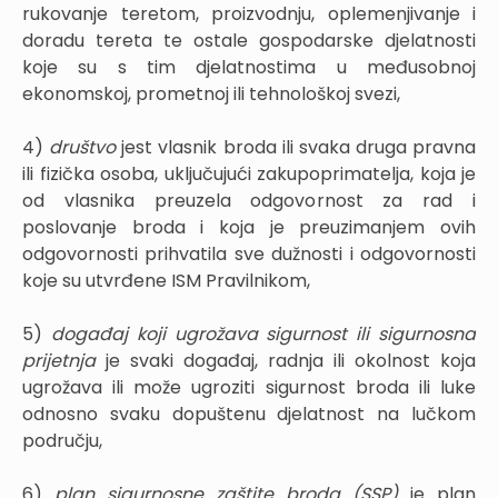
rukovanje teretom, proizvodnju, oplemenjivanje i
doradu tereta te ostale gospodarske djelatnosti
koje su s tim djelatnostima u međusobnoj
ekonomskoj, prometnoj ili tehnološkoj svezi,
4)
društvo
jest vlasnik broda ili svaka druga pravna
ili fizička osoba, uključujući zakupoprimatelja, koja je
od vlasnika preuzela odgovornost za rad i
poslovanje broda i koja je preuzimanjem ovih
odgovornosti prihvatila sve dužnosti i odgovornosti
koje su utvrđene ISM Pravilnikom,
5)
događaj koji ugrožava sigurnost ili sigurnosna
prijetnja
je svaki događaj, radnja ili okolnost koja
ugrožava ili može ugroziti sigurnost broda ili luke
odnosno svaku dopuštenu djelatnost na lučkom
području,
6)
plan sigurnosne zaštite broda (SSP)
je plan