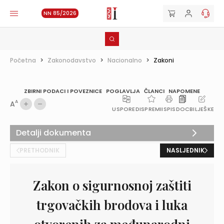
NN 85/2026
Početna
>
Zakonodavstvo
>
Nacionalno
>
Zakoni
ZBIRNI PODACI I POVEZNICE
POGLAVLJA
ČLANCI
NAPOMENE
A
A
USPOREDI
SPREMI
ISPIS
DOC
BILJEŠKE
Detalji dokumenta
PRETHODNIK
NASLJEDNIK
Zakon o sigurnosnoj zaštiti
trgovačkih brodova i luka