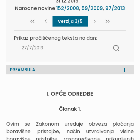
31.12.2013.
Narodne novine
152/2008
,
59/2009
,
97/2013
Verzija 3/5
Prikaz pročišćenog teksta na dan:
PREAMBULA
I. OPĆE ODREDBE
Članak 1.
Ovim se Zakonom uređuje obveza plaćanja
boravišne pristojbe, način utvrđivanja visine
boravišne pristojbe, raspoređivanje prikupljenih