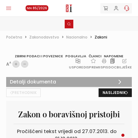
NN 85/2026
Početna
>
Zakonodavstvo
>
Nacionalno
>
Zakoni
ZBIRNI PODACI I POVEZNICE
POGLAVLJA
ČLANCI
NAPOMENE
A
A
USPOREDI
SPREMI
ISPIS
DOC
BILJEŠKE
Detalji dokumenta
PRETHODNIK
NASLJEDNIK
Zakon o boravišnoj pristojbi
Pročišćeni tekst vrijedi od 27.07.2013. do