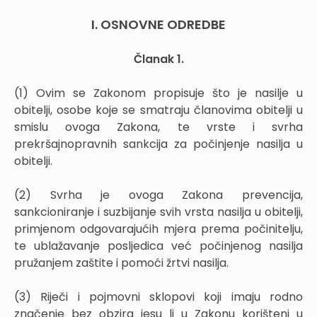
I. OSNOVNE ODREDBE
Članak 1.
(1) Ovim se Zakonom propisuje što je nasilje u
obitelji, osobe koje se smatraju članovima obitelji u
smislu ovoga Zakona, te vrste i svrha
prekršajnopravnih sankcija za počinjenje nasilja u
obitelji.
(2) Svrha je ovoga Zakona prevencija,
sankcioniranje i suzbijanje svih vrsta nasilja u obitelji,
primjenom odgovarajućih mjera prema počinitelju,
te ublažavanje posljedica već počinjenog nasilja
pružanjem zaštite i pomoći žrtvi nasilja.
(3) Riječi i pojmovni sklopovi koji imaju rodno
značenje bez obzira jesu li u Zakonu korišteni u