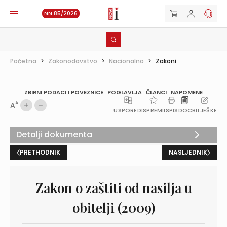
NN 85/2026
Početna
>
Zakonodavstvo
>
Nacionalno
>
Zakoni
ZBIRNI PODACI I POVEZNICE
POGLAVLJA
ČLANCI
NAPOMENE
A
A
USPOREDI
SPREMI
ISPIS
DOC
BILJEŠKE
Detalji dokumenta
PRETHODNIK
NASLJEDNIK
Zakon o zaštiti od nasilja u
obitelji (2009)