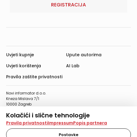
REGISTRACIJA
Uvjeti kupnje
Upute autorima
Uvjeti korištenja
AI Lab
Pravila zaštite privatnosti
Novi informator d.o.o.
Kneza Mislava 7/1
10000 Zagreb
Telefon: 01/4555-454
Kolačići i slične tehnologije
Telefaks: 01/4612-553
info@informator.hr
Na našoj web stranici koristimo kolačiće i slične
Pravila privatnosti
Impressum
Popis partnera
tehnologije za pohranu, čitanje i obradu informacija na
vašem uređaju. Time poboljšavamo korisničko iskustvo,
Postavke
PRATITE NAS: