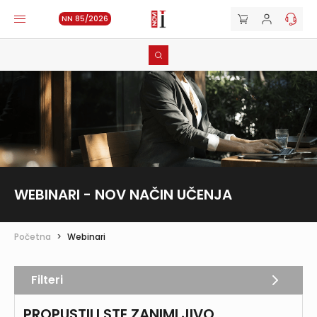
NN 85/2026
WEBINARI - NOV NAČIN UČENJA
Početna
>
Webinari
Filteri
PROPUSTILI STE ZANIMLJIVO