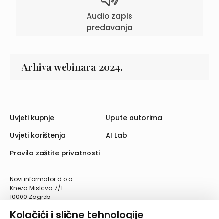
Audio zapis
predavanja
Arhiva webinara 2024.
Uvjeti kupnje
Upute autorima
Uvjeti korištenja
AI Lab
Pravila zaštite privatnosti
Novi informator d.o.o.
Kneza Mislava 7/1
10000 Zagreb
Telefon: 01/4555-454
Kolačići i slične tehnologije
Telefaks: 01/4612-553