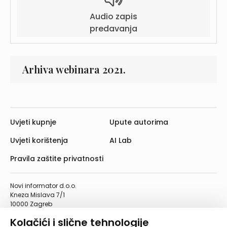
Audio zapis
predavanja
Arhiva webinara 2021.
Uvjeti kupnje
Upute autorima
Uvjeti korištenja
AI Lab
Pravila zaštite privatnosti
Novi informator d.o.o.
Kneza Mislava 7/1
10000 Zagreb
Telefon: 01/4555-454
Kolačići i slične tehnologije
Telefaks: 01/4612-553