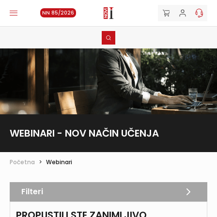
NN 85/2026
WEBINARI - NOV NAČIN UČENJA
Početna
>
Webinari
Filteri
PROPUSTILI STE ZANIMLJIVO