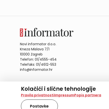
Novi informator d.o.o.
Kneza Mislava 7/1
10000 Zagreb
Telefon: 01/4555-454
Telefaks: 01/4612-553
info@informator.hr
PRATITE NAS:
Kolačići i slične tehnologije
Na našoj web stranici koristimo kolačiće i slične te
Pravila privatnosti
Impressum
Popis partnera
analiziramo promet na stranici te prikazujemo sadržaje
također koriste ove tehnologije.
Postavke
Odabirom opcije „Samo nužno“ prihvaćate samo one ko