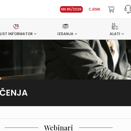
NN 85/2026
CJENIK
LIST INFORMATOR
IZDANJA
ALATI
UČENJA
Webinari