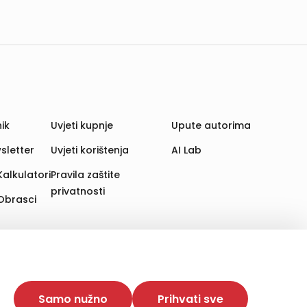
ik
Uvjeti kupnje
Upute autorima
sletter
Uvjeti korištenja
AI Lab
Kalkulatori
Pravila zaštite
privatnosti
Obrasci
aju. Time poboljšavamo korisničko iskustvo,
 više web stranica i uređaja u tu svrhu. Naši partneri
Samo nužno
Prihvati sve
e. Opcija „Prihvati sve“ omogućuje postavljanje i