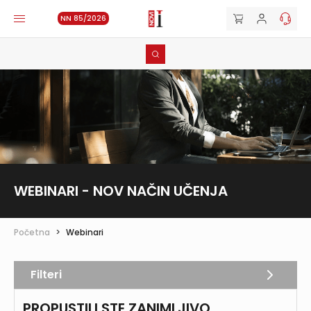
NN 85/2026
WEBINARI - NOV NAČIN UČENJA
Početna
>
Webinari
Filteri
PROPUSTILI STE ZANIMLJIVO