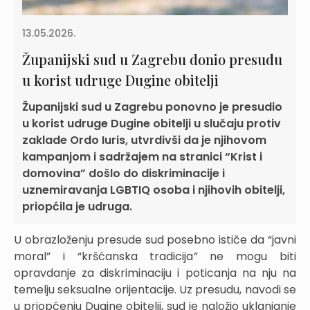
13.05.2026.
Županijski sud u Zagrebu donio presudu
u korist udruge Dugine obitelji
Županijski sud u Zagrebu ponovno je presudio
u korist udruge Dugine obitelji u slučaju protiv
zaklade Ordo Iuris, utvrdivši da je njihovom
kampanjom i sadržajem na stranici “Krist i
domovina” došlo do diskriminacije i
uznemiravanja LGBTIQ osoba i njihovih obitelji,
priopćila je udruga.
U obrazloženju presude sud posebno ističe da “javni
moral” i “kršćanska tradicija” ne mogu biti
opravdanje za diskriminaciju i poticanja na nju na
temelju seksualne orijentacije. Uz presudu, navodi se
u priopćenju Dugine obitelji, sud je naložio uklanjanje