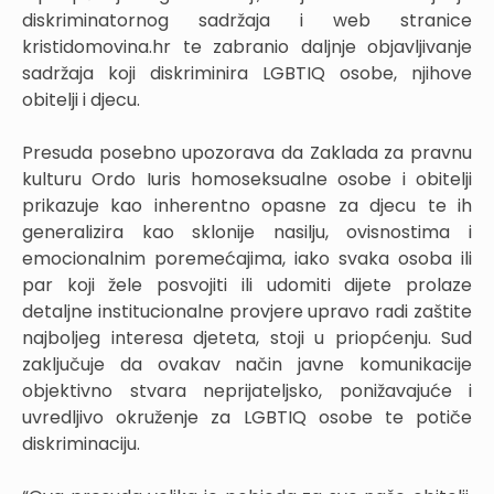
diskriminatornog sadržaja i web stranice
kristidomovina.hr te zabranio daljnje objavljivanje
sadržaja koji diskriminira LGBTIQ osobe, njihove
obitelji i djecu.
Presuda posebno upozorava da Zaklada za pravnu
kulturu Ordo Iuris homoseksualne osobe i obitelji
prikazuje kao inherentno opasne za djecu te ih
generalizira kao sklonije nasilju, ovisnostima i
emocionalnim poremećajima, iako svaka osoba ili
par koji žele posvojiti ili udomiti dijete prolaze
detaljne institucionalne provjere upravo radi zaštite
najboljeg interesa djeteta, stoji u priopćenju. Sud
zaključuje da ovakav način javne komunikacije
objektivno stvara neprijateljsko, ponižavajuće i
uvredljivo okruženje za LGBTIQ osobe te potiče
diskriminaciju.