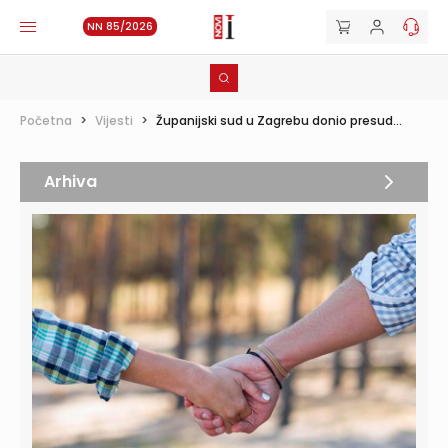
NN 85/2026
Početna
>
Vijesti
>
Županijski sud u Zagrebu donio presud...
Arhiva