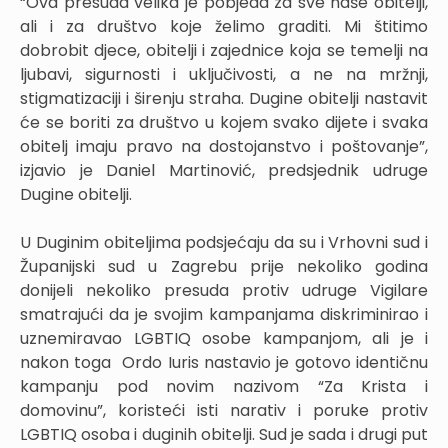
“Ova presuda velika je pobjeda za sve naše obitelji,
ali i za društvo koje želimo graditi. Mi štitimo
dobrobit djece, obitelji i zajednice koja se temelji na
ljubavi, sigurnosti i uključivosti, a ne na mržnji,
stigmatizaciji i širenju straha. Dugine obitelji nastavit
će se boriti za društvo u kojem svako dijete i svaka
obitelj imaju pravo na dostojanstvo i poštovanje”,
izjavio je Daniel Martinović, predsjednik udruge
Dugine obitelji.
U Duginim obiteljima podsjećaju da su i Vrhovni sud i
Županijski sud u Zagrebu prije nekoliko godina
donijeli nekoliko presuda protiv udruge Vigilare
smatrajući da je svojim kampanjama diskriminirao i
uznemiravao LGBTIQ osobe kampanjom, ali je i
nakon toga Ordo Iuris nastavio je gotovo identičnu
kampanju pod novim nazivom “Za Krista i
domovinu”, koristeći isti narativ i poruke protiv
LGBTIQ osoba i duginih obitelji. Sud je sada i drugi put