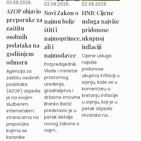
03.08.2026.
02.08.2026.
02.08.2026.
AZOP objavio
Novi Zakon o
HNB: Cijene
preporuke za
najmu bolje
usluga najviše
zaštitu
štiti i
pridonose
osobnih
najmoprimce,
ukupnoj
podataka na
ali i
inflaciji
godišnjem
najmodavce
Cijene usluga
odmoru
najviše
Potpredsjednik
pridonose
Vlade i ministar
Agencija za
ukupnoj inflaciji u
prostornog
zaštitu osobnih
srpnju, kaže se u
uređenja,
podataka
komentaru o
graditeljstva i
(AZOP) objavila
kretanju inflacije
državne imovine
je na svojim
u srpnju, koji je u
Branko Bačić
službenim
petak objavila
predstavio je u
internetskim
Hrvatska na...
petak detalje
stranicama niz
novog Zakona o
preporuka
najm...
kojima se
korisnike