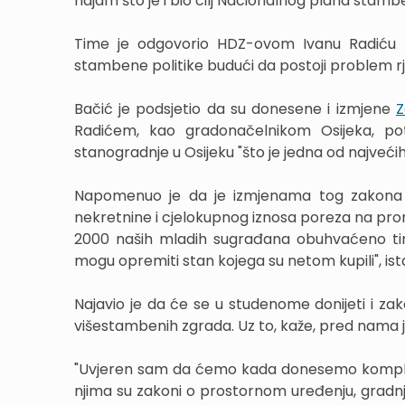
najam što je i bio cilj Nacionalnog plana stamben
Time je odgovorio HDZ-ovom Ivanu Radiću k
stambene politike budući da postoji problem r
Bačić je podsjetio da su donesene i izmjene
Z
Radićem, kao gradonačelnikom Osijeka, po
stanogradnje u Osijeku "što je jedna od najvećih
Napomenuo je da je izmjenama tog zakona
nekretnine i cjelokupnog iznosa poreza na pro
2000 naših mladih sugrađana obuhvaćeno ti
mogu opremiti stan kojega su netom kupili", ist
Najavio je da će se u studenome donijeti i za
višestambenih zgrada. Uz to, kaže, pred nama 
"Uvjeren sam da ćemo kada donesemo komplet
njima su zakoni o prostornom uređenju, gradnji 