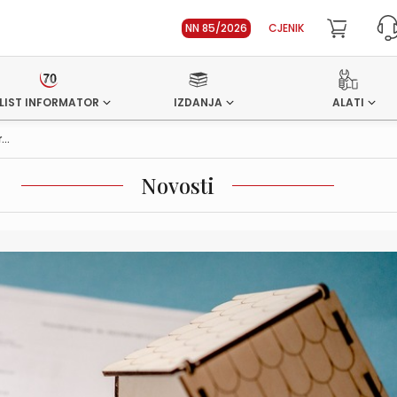
NN 85/2026
CJENIK
LIST INFORMATOR
IZDANJA
ALATI
..
Novosti