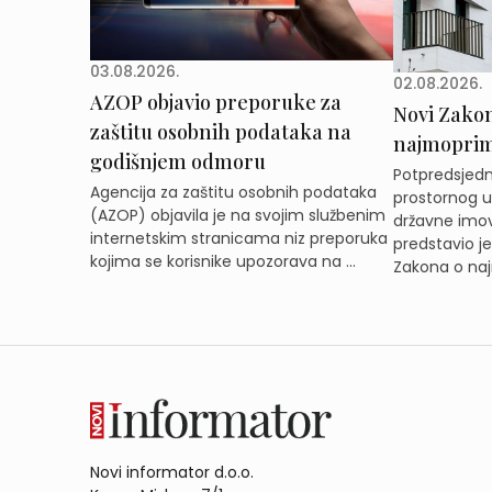
03.08.2026.
02.08.2026.
AZOP objavio preporuke za
Novi Zakon 
zaštitu osobnih podataka na
najmoprimc
godišnjem odmoru
Potpredsjedni
Agencija za zaštitu osobnih podataka
prostornog ur
(AZOP) objavila je na svojim službenim
državne imov
internetskim stranicama niz preporuka
predstavio j
kojima se korisnike upozorava na ...
Zakona o naj
Novi informator d.o.o.