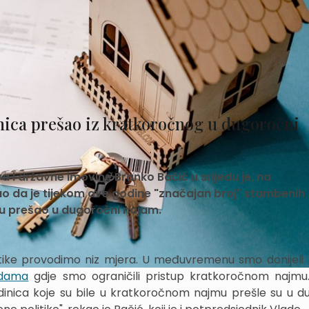
nica prešao iz kratkoročnog u dugoročni
a i državne imovine Branko Bačić u srijedu je, na
 da je tijekom ove godine "značajan broj" stambenih
mu prešao u dugoročni najam.
tike provodimo niz mjera. U međuvremenu smo donijeli
adama
gdje smo ograničili pristup kratkoročnom najm
inica koje su bile u kratkoročnom najmu prešle su u d