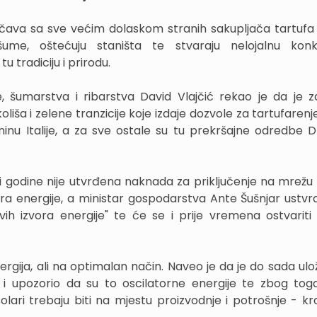
očava sa sve većim dolaskom stranih sakupljača tartufa 
šume, oštećuju staništa te stvaraju nelojalnu konk
u tradiciju i prirodu.
e, šumarstva i ribarstva David Vlajčić rekao je da je 
oliša i zelene tranzicije koje izdaje dozvole za tartufaren
aninu Italije, a za sve ostale su tu prekršajne odredbe 
i godine nije utvrđena naknada za priključenje na mrežu
ra energije, a ministar gospodarstva Ante Šušnjar ustvrd
ih izvora energije" te će se i prije vremena ostvariti ci
ergija, ali na optimalan način. Naveo je da je do sada ulo
ali i upozorio da su to oscilatorne energije te zbog to
 solari trebaju biti na mjestu proizvodnje i potrošnje - k