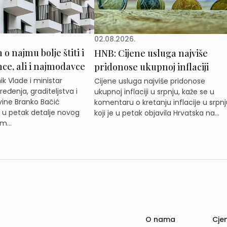
02.08.2026.
o najmu bolje štiti i
HNB: Cijene usluga najviše
e, ali i najmodavce
pridonose ukupnoj inflaciji
k Vlade i ministar
Cijene usluga najviše pridonose
eđenja, graditeljstva i
ukupnoj inflaciji u srpnju, kaže se u
ine Branko Bačić
komentaru o kretanju inflacije u srpnj
e u petak detalje novog
koji je u petak objavila Hrvatska na...
m...
O nama
Cjen