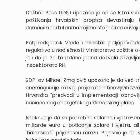
Dalibor Paus (IDS) upozorio je da se Istra su
poštivanja hrvatskih propisa devastiraju 
domaćim tartufarima kojima stoljećima čuvaju t
Potpredsjednik Vlade i ministar poljoprivred
regulativa u nadležnosti Ministarstva zaštite ok
je i da je za to izdana jedna dozvola državlj
inspektorata RH.
SDP-ov Mihael Zmajlović upozorio je da već tr
onemogućuje razvoj projekata obnovljivih izvo
Hrvatska "predvodi u implementaciji obnovljiv
nacionalnog energetskog i klimatskog plana.
Istaknuo je da su potrebne solarna i vjetro-en
milijarde eura u poticanje solara i vjetra, 
'balansirati' prijenosnu mrežu. Pojasnio je da