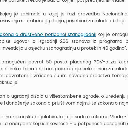
e politike", rekao je Bačić, koji je i potpredsjednik Vlade.
ojeg je zanimalo u kojoj je fazi provedba Nacionaln
ješavanja stambenog pitanja, posebice za mlade obitelji.
akona o društveno poticanoj stanogradnji
koji je omogu
tpiše ugovor o izgradnji 206 stanova iz programa p
 investicija u osječku stanogradnju u proteklih 40 godina".
 omogućen povrat 50 posto plaćenog PDV-a za kupn
met nekretnina prilikom prve kupnje nekretnine za mlade.
m povratom i vraćena su im novčana sredstva temelj
aknuo je.
kon o ugradnji dizala u višestambene zgrade, o uređenju 
je i donošenje zakona o priuštivom najmu te zakona o naj
nu zakonsku regulativu, koja je sada u rukama Vlade 
i o energentskoj učinkovitosti - u potpunosti dosegnuti ci