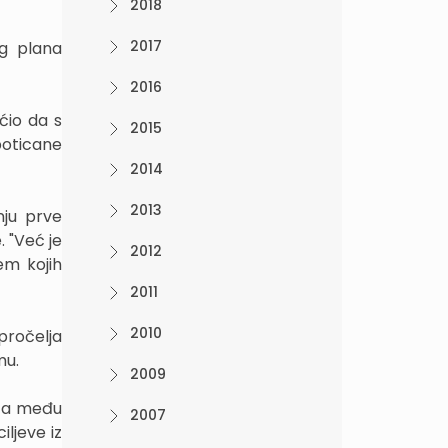
2018
2017
og plana
2016
ćio da s
2015
oticane
2014
2013
ju prve
 "Već je
2012
em kojih
2011
2010
pročelja
mu.
2009
- a među
2007
ljeve iz