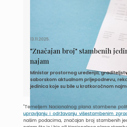
13.11.2025.
"Značajan broj" stambenih jedi
najam
Ministar prostornog uređenja, graditeljstv
saborskom aktualnom prijepodnevu, rekao
jedinica koje su bile u kratkoročnom naj
"Temeljem Nacionalnog plana stambene poli
upravljanju i održavanju višestambenim zgr
našim podacima, značajan broj stambenih jed