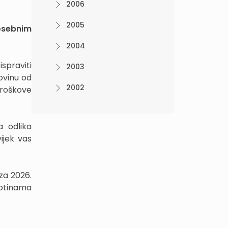
2006
2005
posebnim
2004
spraviti
2003
ovinu od
2002
troškove
a odlika
ijek vas
za 2026.
totinama