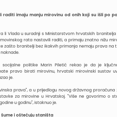
li raditi imaju manju mirovinu od onih koji su išli po 
li Vlada u suradnji s Ministarstvom hrvatskih branitelja i
ovinskog rata nastavili raditi, a primaju znatno nižu mir
 te zašto branitelji bez ikakvih primanja nemaju prava na 
e naknade.
i socijalne politike Marin Piletić rekao je da je ključn
ate pravo birati mirovinu, hrvatski mirovinski sustav uv
zao je.
rovinska prava", a u prijedlogu novog državnog proračuna 
 stavke za mirovine u Hrvatskoj. "Više ne govorimo o s
godine u godinu", istaknuo je.
ju šume i oštećuju staništa