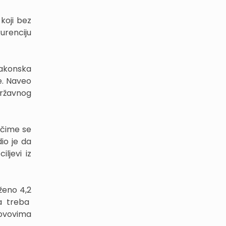
koji bez
urenciju
zakonska
je. Naveo
Državnog
 čime se
io je da
ljevi iz
ženo 4,2
ga treba
rovovima