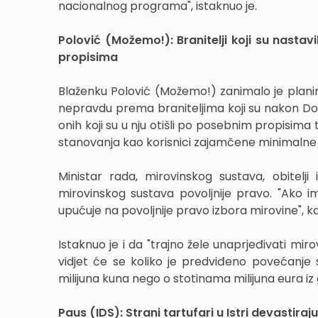
nacionalnog programa", istaknuo je.
Polović (Možemo!): Branitelji koji su nastavi
propisima
Blaženku Polović (Možemo!) zanimalo je planira 
nepravdu prema braniteljima koji su nakon Dom
onih koji su u nju otišli po posebnim propisima
stanovanja kao korisnici zajamčene minimaln
Ministar rada, mirovinskog sustava, obitelji 
mirovinskog sustava povoljnije pravo. "Ako im
upućuje na povoljnije pravo izbora mirovine", ka
Istaknuo je i da "trajno žele unaprjeđivati mi
vidjet će se koliko je predviđeno povećanje
milijuna kuna nego o stotinama milijuna eura iz 
Paus (IDS): Strani tartufari u Istri devastira