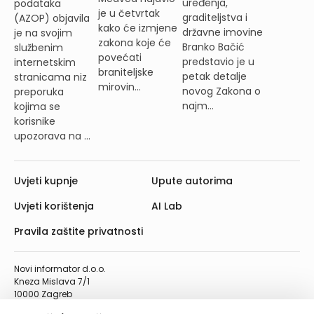
uređenja,
podataka
je u četvrtak
graditeljstva i
(AZOP) objavila
kako će izmjene
državne imovine
je na svojim
zakona koje će
Branko Bačić
službenim
povećati
predstavio je u
internetskim
braniteljske
petak detalje
stranicama niz
mirovin...
novog Zakona o
preporuka
najm...
kojima se
korisnike
upozorava na ...
Uvjeti kupnje
Upute autorima
Uvjeti korištenja
AI Lab
Pravila zaštite privatnosti
Novi informator d.o.o.
Kneza Mislava 7/1
10000 Zagreb
Telefon: 01/4555-454