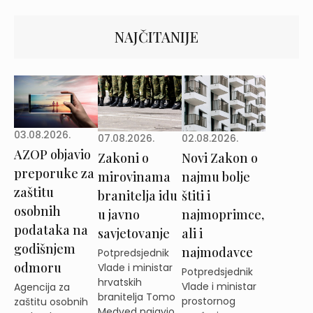
NAJČITANIJE
03.08.2026.
02.08.2026.
07.08.2026.
AZOP objavio
Novi Zakon o
Zakoni o
preporuke za
najmu bolje
mirovinama
zaštitu
štiti i
branitelja idu
osobnih
najmoprimce,
u javno
podataka na
ali i
savjetovanje
godišnjem
najmodavce
Potpredsjednik
odmoru
Vlade i ministar
Potpredsjednik
hrvatskih
Vlade i ministar
Agencija za
branitelja Tomo
prostornog
zaštitu osobnih
Medved najavio