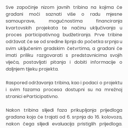
Sve započinje nizom javnih tribina na kojima će
građani moći saznati više o radu mjesne
samouprave, mogućnostima financiranja
kvartovskih projekata te načinu uključivanja u
proces participativnog budžetiranja. Prve tribine
održavat će se od sredine lipnja do početka srpnja u
svim uključenim gradskim četvrtima, a građani će
imati priliku razgovarati s predstavnicima svojih
vijeća, postavljati pitanja i dobiti informacije o
daljnjem tijeku projekta.
Raspored održavanja tribina, kao i podaci o projektu
i svim fazama procesa dostupni su na mrežnoj
stranici eParticipativno.
Nakon tribina slijedi faza prikupljanja prijedloga
građana koja će trajati od 6. srpnja do 16. kolovoza,
nakon čega slijedi evaluacija pristiglih prijedloga.