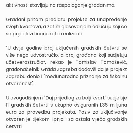
aktivnosti stavljaju na raspolaganje građanima.
Građani pritom predlažu projekte za unapređenje
svojih kvartova, a zatim glasovanjem odlučuju koji će
se prijedlozi financirati i realizirati.
"U dvije godine broj uključenih gradskih četvrti se
više nego udvostručio, a broj građana koji sudjeluju
učetverostručio“, rekao je Tomislav Tomašević,
gradonačelnik Grada Zagreba dodavši da je projekt
Zagrebu donio i "međunarodno priznanje za fiskalnu
otvorenost".
U ovogodišnjem "Daj prijedlog za bolji kvart" sudjeluje
11 gradskih četvrti s ukupno osiguranih 1,36 milijuna
eura za provedbu projekata. Poziv za uključivanje
otvoren je tijekom lipnja i za ostala vijeća gradskih
četvrti.