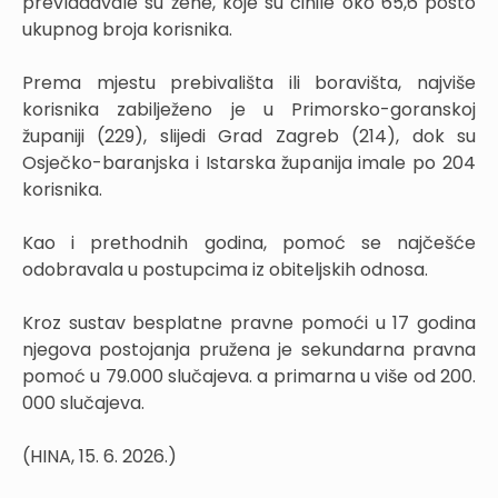
prevladavale su žene, koje su činile oko 65,6 posto
ukupnog broja korisnika.
Prema mjestu prebivališta ili boravišta, najviše
korisnika zabilježeno je u Primorsko-goranskoj
županiji (229), slijedi Grad Zagreb (214), dok su
Osječko-baranjska i Istarska županija imale po 204
korisnika.
Kao i prethodnih godina, pomoć se najčešće
odobravala u postupcima iz obiteljskih odnosa.
Kroz sustav besplatne pravne pomoći u 17 godina
njegova postojanja pružena je sekundarna pravna
pomoć u 79.000 slučajeva. a primarna u više od 200.
000 slučajeva.
(HINA, 15. 6. 2026.)