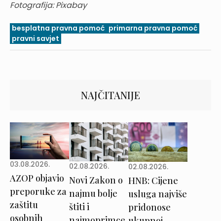
Fotografija: Pixabay
besplatna pravna pomoć
primarna pravna pomoć
pravni savjet
NAJČITANIJE
03.08.2026.
02.08.2026.
02.08.2026.
AZOP objavio
Novi Zakon o
HNB: Cijene
preporuke za
najmu bolje
usluga najviše
zaštitu
štiti i
pridonose
osobnih
najmoprimce,
ukupnoj