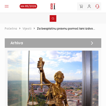
NN 85/2026
Početna
>
Vijesti
>
Za besplatnu pravnu pomoć lani izdvo...
Arhiva