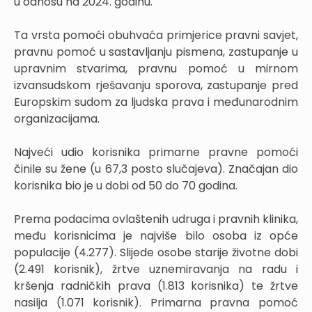
u odnosu na 2024. godinu.
Ta vrsta pomoći obuhvaća primjerice pravni savjet,
pravnu pomoć u sastavljanju pismena, zastupanje u
upravnim stvarima, pravnu pomoć u mirnom
izvansudskom rješavanju sporova, zastupanje pred
Europskim sudom za ljudska prava i međunarodnim
organizacijama.
Najveći udio korisnika primarne pravne pomoći
činile su žene (u 67,3 posto slučajeva). Značajan dio
korisnika bio je u dobi od 50 do 70 godina.
Prema podacima ovlaštenih udruga i pravnih klinika,
među korisnicima je najviše bilo osoba iz opće
populacije (4.277). Slijede osobe starije životne dobi
(2.491 korisnik), žrtve uznemiravanja na radu i
kršenja radničkih prava (1.813 korisnika) te žrtve
nasilja (1.071 korisnik). Primarna pravna pomoć