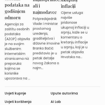
podataka na
ali i
inflaciji
godišnjem
najmodavce
Cijene usluga
odmoru
najviše
Potpredsjednik
pridonose
Vlade i ministar
Agencija za
ukupnoj inflaciji u
prostornog
zaštitu osobnih
srpnju, kaže se u
uređenja,
podataka
komentaru o
graditeljstva i
(AZOP) objavila
kretanju inflacije
državne imovine
je na svojim
u srpnju, koji je u
Branko Bačić
službenim
petak objavila
predstavio je u
internetskim
Hrvatska na...
petak detalje
stranicama niz
novog Zakona o
preporuka
najm...
kojima se
korisnike
upozorava na ...
Uvjeti kupnje
Upute autorima
Uvjeti korištenja
AI Lab