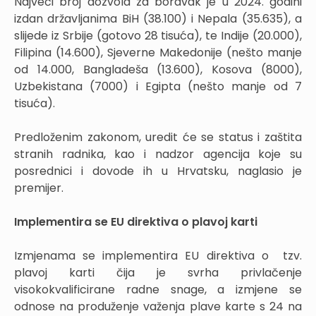
Najveći broj dozvola za boravak je u 2024. godini
izdan državljanima BiH (38.100) i Nepala (35.635), a
slijede iz Srbije (gotovo 28 tisuća), te Indije (20.000),
Filipina (14.600), Sjeverne Makedonije (nešto manje
od 14.000, Bangladeša (13.600), Kosova (8000),
Uzbekistana (7000) i Egipta (nešto manje od 7
tisuća).
Predloženim zakonom, uredit će se status i zaštita
stranih radnika, kao i nadzor agencija koje su
posrednici i dovode ih u Hrvatsku, naglasio je
premijer.
Implementira se EU direktiva o plavoj karti
Izmjenama se implementira EU direktiva o tzv.
plavoj karti čija je svrha privlačenje
visokokvalificirane radne snage, a izmjene se
odnose na produženje važenja plave karte s 24 na