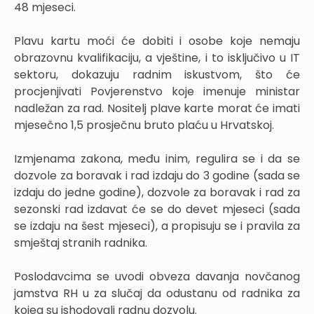
48 mjeseci.
Plavu kartu moći će dobiti i osobe koje nemaju
obrazovnu kvalifikaciju, a vještine, i to isključivo u IT
sektoru, dokazuju radnim iskustvom, što će
procjenjivati Povjerenstvo koje imenuje ministar
nadležan za rad. Nositelj plave karte morat će imati
mjesečno 1,5 prosječnu bruto plaću u Hrvatskoj.
Izmjenama zakona, među inim, regulira se i da se
dozvole za boravak i rad izdaju do 3 godine (sada se
izdaju do jedne godine), dozvole za boravak i rad za
sezonski rad izdavat će se do devet mjeseci (sada
se izdaju na šest mjeseci), a propisuju se i pravila za
smještaj stranih radnika.
Poslodavcima se uvodi obveza davanja novčanog
jamstva RH u za slučaj da odustanu od radnika za
kojeg su ishodovali radnu dozvolu.