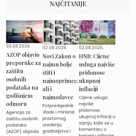
NAJČITANIJE
03.08.2026.
02.08.2026.
02.08.2026.
AZOP objavio
Novi Zakon o
HNB: Cijene
preporuke za
najmu bolje
usluga najviše
zaštitu
štiti i
pridonose
osobnih
najmoprimce,
ukupnoj
podataka na
ali i
inflaciji
godišnjem
najmodavce
Cijene usluga
odmoru
najviše
Potpredsjednik
pridonose
Vlade i ministar
Agencija za
ukupnoj inflaciji u
prostornog
zaštitu osobnih
srpnju, kaže se u
uređenja,
podataka
komentaru o
graditeljstva i
(AZOP) objavila
kretanju inflacije