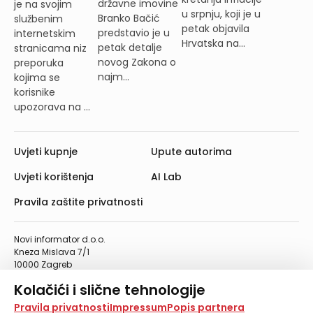
državne imovine
je na svojim
u srpnju, koji je u
Branko Bačić
službenim
petak objavila
predstavio je u
internetskim
Hrvatska na...
petak detalje
stranicama niz
novog Zakona o
preporuka
najm...
kojima se
korisnike
upozorava na ...
Uvjeti kupnje
Upute autorima
Uvjeti korištenja
AI Lab
Pravila zaštite privatnosti
Novi informator d.o.o.
Kneza Mislava 7/1
10000 Zagreb
Telefon: 01/4555-454
Kolačići i slične tehnologije
Telefaks: 01/4612-553
info@informator.hr
Na našoj web stranici koristimo kolačiće i slične
Pravila privatnosti
Impressum
Popis partnera