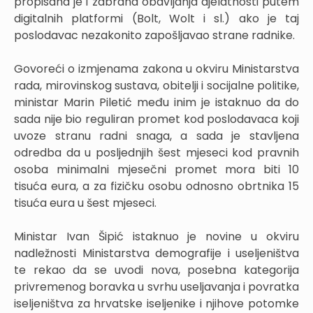
propisana je i zabrana obavljanja djelatnosti putem
digitalnih platformi (Bolt, Wolt i sl.) ako je taj
poslodavac nezakonito zapošljavao strane radnike.
Govoreći o izmjenama zakona u okviru Ministarstva
rada, mirovinskog sustava, obitelji i socijalne politike,
ministar Marin Piletić među inim je istaknuo da do
sada nije bio reguliran promet kod poslodavaca koji
uvoze stranu radni snaga, a sada je stavljena
odredba da u posljednjih šest mjeseci kod pravnih
osoba minimalni mjesečni promet mora biti 10
tisuća eura, a za fizičku osobu odnosno obrtnika 15
tisuća eura u šest mjeseci.
Ministar Ivan Šipić istaknuo je novine u okviru
nadležnosti Ministarstva demografije i useljeništva
te rekao da se uvodi nova, posebna kategorija
privremenog boravka u svrhu useljavanja i povratka
iseljeništva za hrvatske iseljenike i njihove potomke