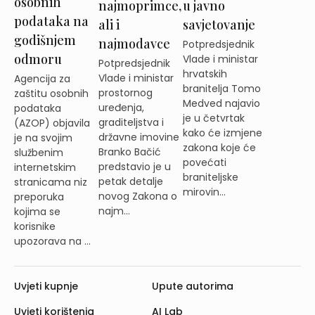
osobnih
najmoprimce,
u javno
podataka na
ali i
savjetovanje
godišnjem
najmodavce
Potpredsjednik
odmoru
Vlade i ministar
Potpredsjednik
hrvatskih
Vlade i ministar
Agencija za
branitelja Tomo
prostornog
zaštitu osobnih
Medved najavio
uređenja,
podataka
je u četvrtak
graditeljstva i
(AZOP) objavila
kako će izmjene
državne imovine
je na svojim
zakona koje će
Branko Bačić
službenim
povećati
predstavio je u
internetskim
braniteljske
petak detalje
stranicama niz
mirovin...
novog Zakona o
preporuka
najm...
kojima se
korisnike
upozorava na ...
Uvjeti kupnje
Upute autorima
Uvjeti korištenja
AI Lab