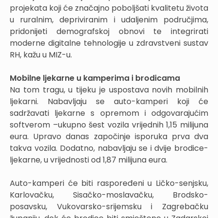
projekata koji će značajno poboljšati kvalitetu života
u ruralnim, depriviranim i udaljenim područjima,
pridonijeti demografskoj obnovi te integrirati
moderne digitalne tehnologije u zdravstveni sustav
RH, kažu u MIZ-u.
Mobilne ljekarne u kamperima i brodicama
Na tom tragu, u tijeku je uspostava novih mobilnih
ljekarni. Nabavljaju se auto-kamperi koji će
sadržavati ljekarne s opremom i odgovarajućim
softverom –ukupno šest vozila vrijednih 1,15 milijuna
eura. Upravo danas započinje isporuka prva dva
takva vozila. Dodatno, nabavljaju se i dvije brodice-
ljekarne, u vrijednosti od 1,87 milijuna eura.
Auto-kamperi će biti raspoređeni u Ličko-senjsku,
Karlovačku, Sisačko-moslavačku, Brodsko-
posavsku, Vukovarsko-srijemsku i Zagrebačku