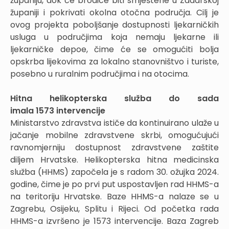
županiju, dok će brodice biti smještene u Zadarskoj
županiji i pokrivati okolna otočna područja. Cilj je
ovog projekta poboljšanje dostupnosti ljekarničkih
usluga u područjima koja nemaju ljekarne ili
ljekarničke depoe, čime će se omogućiti bolja
opskrba lijekovima za lokalno stanovništvo i turiste,
posebno u ruralnim područjima i na otocima.
Hitna helikopterska služba do sada
imala 1573 intervencije
Ministarstvo zdravstva ističe da kontinuirano ulaže u
jačanje mobilne zdravstvene skrbi, omogućujući
ravnomjerniju dostupnost zdravstvene zaštite
diljem Hrvatske. Helikopterska hitna medicinska
služba (HHMS) započela je s radom 30. ožujka 2024.
godine, čime je po prvi put uspostavljen rad HHMS-a
na teritoriju Hrvatske. Baze HHMS-a nalaze se u
Zagrebu, Osijeku, Splitu i Rijeci. Od početka rada
HHMS-a izvršeno je 1573 intervencije. Baza Zagreb