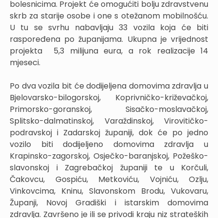
bolesnicima. Projekt će omogućiti bolju zdravstvenu
skrb za starije osobe i one s otežanom mobilnošću.
U tu se svrhu nabavljaju 33 vozila koja će biti
raspoređena po županijama. Ukupna je vrijednost
projekta 5,3 milijuna eura, a rok realizacije 14
mjeseci.
Po dva vozila bit će dodijeljena domovima zdravlja u
Bjelovarsko-bilogorskoj, Koprivničko-križevačkoj,
Primorsko-goranskoj, Sisačko-moslavačkoj,
Splitsko-dalmatinskoj, Varaždinskoj, Virovitičko-
podravskoj i Zadarskoj županiji, dok će po jedno
vozilo biti dodijeljeno domovima zdravlja u
Krapinsko-zagorskoj, Osječko-baranjskoj, Požeško-
slavonskoj i Zagrebačkoj županiji te u Korčuli,
Čakovcu, Gospiću, Metkoviću, Vojniću, Ozlju,
Vinkovcima, Kninu, Slavonskom Brodu, Vukovaru,
Županji, Novoj Gradiški i istarskim domovima
zdravlja. Završeno je ili se privodi kraju niz strateških