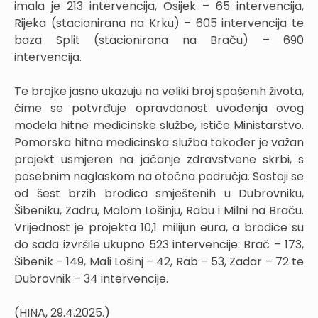
imala je 213 intervencija, Osijek – 65 intervencija,
Rijeka (stacionirana na Krku) – 605 intervencija te
baza Split (stacionirana na Braču) – 690
intervencija.
Te brojke jasno ukazuju na veliki broj spašenih života,
čime se potvrđuje opravdanost uvođenja ovog
modela hitne medicinske službe, ističe Ministarstvo.
Pomorska hitna medicinska služba također je važan
projekt usmjeren na jačanje zdravstvene skrbi, s
posebnim naglaskom na otočna područja. Sastoji se
od šest brzih brodica smještenih u Dubrovniku,
Šibeniku, Zadru, Malom Lošinju, Rabu i Milni na Braču.
Vrijednost je projekta 10,1 milijun eura, a brodice su
do sada izvršile ukupno 523 intervencije: Brač – 173,
Šibenik – 149, Mali Lošinj – 42, Rab – 53, Zadar – 72 te
Dubrovnik – 34 intervencije.
(HINA, 29.4.2025.)